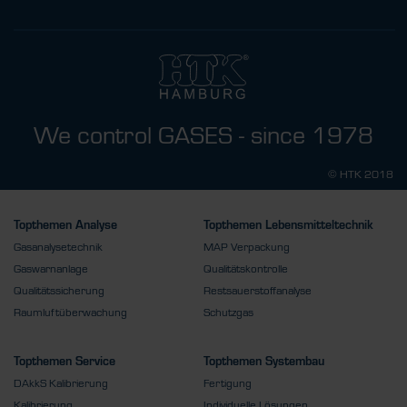
We control GASES - since 1978
© HTK 2018
Topthemen Analyse
Topthemen Lebensmitteltechnik
Gasanalysetechnik
MAP Verpackung
Gaswarnanlage
Qualitätskontrolle
Qualitätssicherung
Restsauerstoffanalyse
Raumluftüberwachung
Schutzgas
Topthemen Service
Topthemen Systembau
DAkkS Kalibrierung
Fertigung
Kalibrierung
Individuelle Lösungen