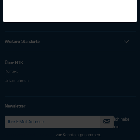
Telefon: +49 (0)40 - 600 38 38 - 0
Fax: +49 (0)40 - 600 38 38 - 99
info@htk-hamburg.com
Weitere Standorte
Über HTK
Kontakt
Unternehmen
Newsletter
Ich habe
die
Datenschutzbestimmungen
zur Kenntnis genommen.