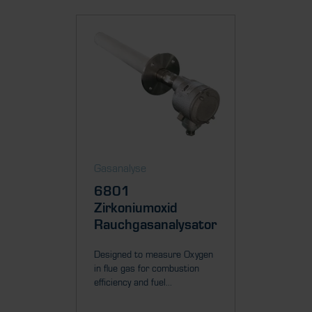
Gasanalyse
Gasanal
6801
Mini
Zirkoniumoxid
Zirko
Rauchgasanalysator
Rauch
Designed to measure Oxygen
Self-hea
in flue gas for combustion
to measu
efficiency and fuel...
(up to 70