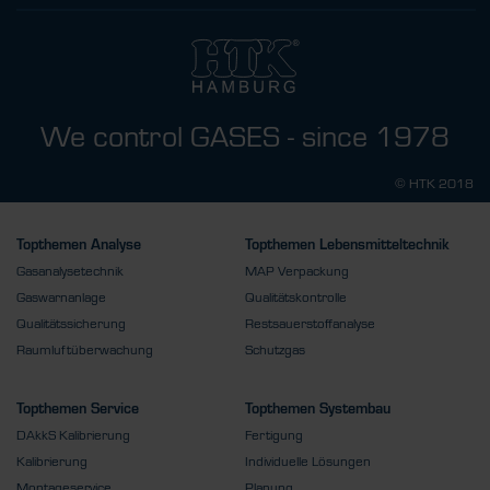
We control GASES - since 1978
© HTK 2018
Topthemen Analyse
Topthemen Lebensmitteltechnik
Gasanalysetechnik
MAP Verpackung
Gaswarnanlage
Qualitätskontrolle
Qualitätssicherung
Restsauerstoffanalyse
Raumluftüberwachung
Schutzgas
Topthemen Service
Topthemen Systembau
DAkkS Kalibrierung
Fertigung
Kalibrierung
Individuelle Lösungen
Montageservice
Planung