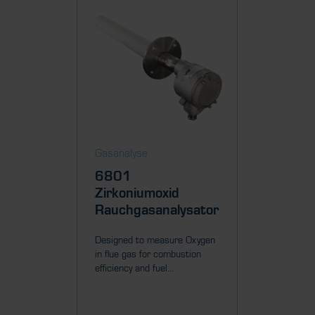
Gasanalyse
Gasanal
6801
Mini
Zirkoniumoxid
Zirko
Rauchgasanalysator
Rauch
Designed to measure Oxygen
Self-hea
in flue gas for combustion
to measu
efficiency and fuel...
(up to 70