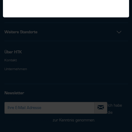
Fax: +49 (0)40 - 600 38 38 - 99
info@htk-hamburg.com
Weitere Standorte
Über HTK
Kontakt
Unternehmen
Newsletter
Ich habe
die
Datenschutzbestimmungen
zur Kenntnis genommen.