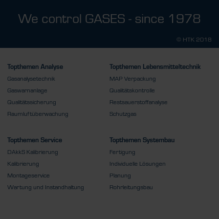
We control GASES - since 1978
© HTK 2018
Topthemen Analyse
Topthemen Lebensmitteltechnik
Gasanalysetechnik
MAP Verpackung
Gaswarnanlage
Qualitätskontrolle
Qualitätssicherung
Restsauerstoffanalyse
Raumluftüberwachung
Schutzgas
Topthemen Service
Topthemen Systembau
DAkkS Kalibrierung
Fertigung
Kalibrierung
Individuelle Lösungen
Montageservice
Planung
Wartung und Instandhaltung
Rohrleitungsbau