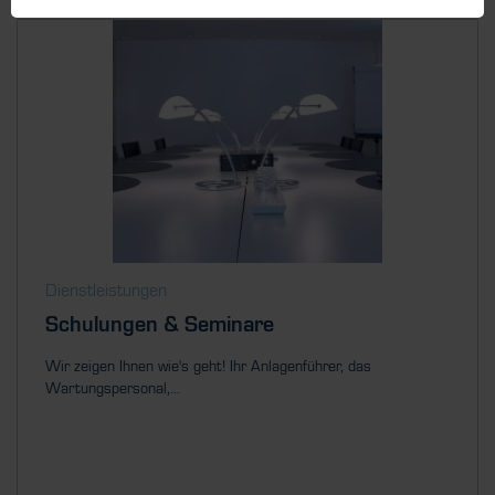
Dienstleistungen
Schulungen & Seminare
Wir zeigen Ihnen wie's geht! Ihr Anlagenführer, das
Wartungspersonal,...