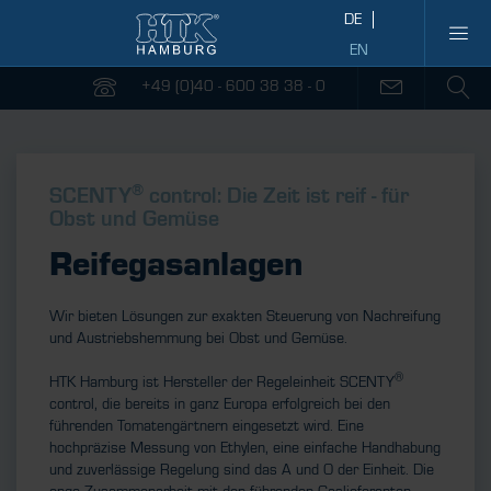
+49 (0)40 - 600 38 38 - 0
®
SCENTY
control: Die Zeit ist reif - für
Obst und Gemüse
Reifegasanlagen
Wir bieten Lösungen zur exakten Steuerung von Nachreifung
und Austriebshemmung bei Obst und Gemüse.
®
HTK Hamburg ist Hersteller der Regeleinheit SCENTY
control, die bereits in ganz Europa erfolgreich bei den
führenden Tomatengärtnern eingesetzt wird. Eine
hochpräzise Messung von Ethylen, eine einfache Handhabung
und zuverlässige Regelung sind das A und O der Einheit. Die