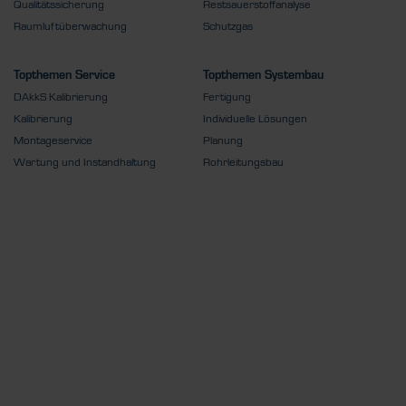
Qualitätssicherung
Restsauerstoffanalyse
Raumluftüberwachung
Schutzgas
Topthemen Service
Topthemen Systembau
DAkkS Kalibrierung
Fertigung
Kalibrierung
Individuelle Lösungen
Montageservice
Planung
Wartung und Instandhaltung
Rohrleitungsbau