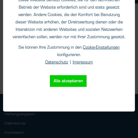
Betrieb der Website erforderlich sind und stets gesetzt
Gasmischer
Gasmi
werden. Andere Cookies, die den Komfort bei Benutzung
MM-2K/ MM-
MM-
dieser Website erhöhen, der Direktwerbung dienen oder die
2G
Interaktion mit anderen Websites und sozialen Netzwerken
Mischs
Mischsysteme für 2
defini
vereinfachen sollen, werden nur mit Ihrer Zustimmung gesetzt.
Gase für eine Vielzahl
Vielzah
Sie können Ihre Zustimmung in den
Cookie-Einstellungen
von technischen...
konfigurieren.
Details
Datenschutz
|
Impressum
Alle akzeptieren
Geschäftsbedingungen
Haftungsangaben
Datenschutz
Impressum