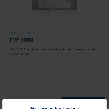
Spezialklebstoffe
®
FM
1000
®
FM
1000 ist eine modifizierte trägerlose Polyamid-Epoxid-
Klebefolie, die...
Details