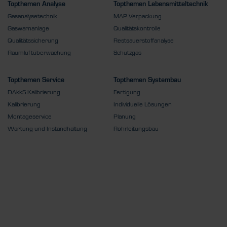
Topthemen Analyse
Topthemen Lebensmitteltechnik
Gasanalysetechnik
MAP Verpackung
Gaswarnanlage
Qualitätskontrolle
Qualitätssicherung
Restsauerstoffanalyse
Raumluftüberwachung
Schutzgas
Topthemen Service
Topthemen Systembau
DAkkS Kalibrierung
Fertigung
Kalibrierung
Individuelle Lösungen
Montageservice
Planung
Wartung und Instandhaltung
Rohrleitungsbau