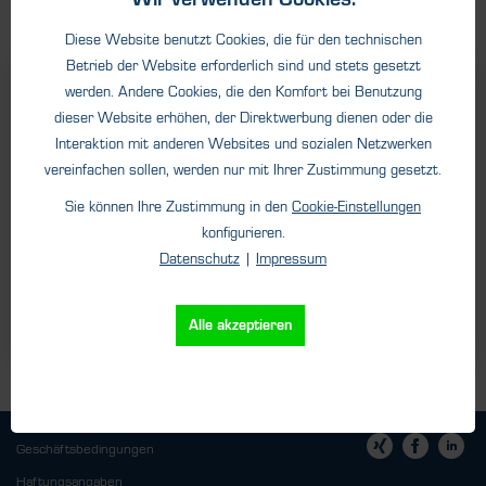
Wir verwenden Cookies.
Diese Website benutzt Cookies, die für den technischen
Betrieb der Website erforderlich sind und stets gesetzt
werden. Andere Cookies, die den Komfort bei Benutzung
Sprechen Sie uns an!
dieser Website erhöhen, der Direktwerbung dienen oder die
Interaktion mit anderen Websites und sozialen Netzwerken
Sie wollen mehr über unsere Lösungen und Produkte
vereinfachen sollen, werden nur mit Ihrer Zustimmung gesetzt.
erfahren, dann steht Ihnen unser geschultes HTK Team
Sie können Ihre Zustimmung in den
Cookie-Einstellungen
gern zur Verfügung. Sprechen Sie uns an oder schreiben Sie
uns eine E-Mail.
konfigurieren.
Datenschutz
|
Impressum
Kontaktformular
Alle akzeptieren
Geschäftsbedingungen
Haftungsangaben