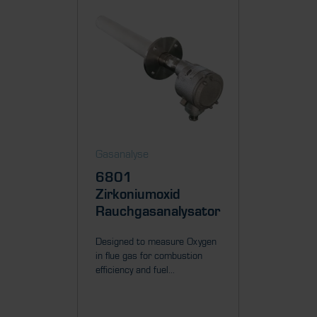
Gasanalyse
Gasanal
6801
Mini
Zirkoniumoxid
Zirko
Rauchgasanalysator
Rauch
Designed to measure Oxygen
Self-hea
in flue gas for combustion
to measu
efficiency and fuel...
(up to 70