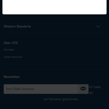
Fax: +49 (0)40 - 600 38 38 - 99
info@htk-hamburg.com
Weitere Standorte
Über HTK
Kontakt
Unternehmen
Newsletter
Ich habe
die
Datenschutzbestimmungen
zur Kenntnis genommen.