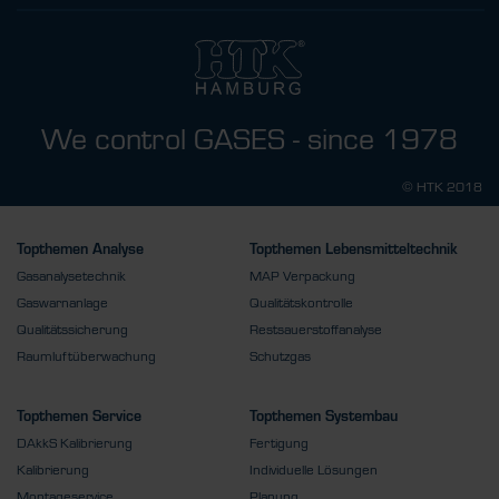
We control GASES - since 1978
© HTK 2018
Topthemen Analyse
Topthemen Lebensmitteltechnik
Gasanalysetechnik
MAP Verpackung
Gaswarnanlage
Qualitätskontrolle
Qualitätssicherung
Restsauerstoffanalyse
Raumluftüberwachung
Schutzgas
Topthemen Service
Topthemen Systembau
DAkkS Kalibrierung
Fertigung
Kalibrierung
Individuelle Lösungen
Montageservice
Planung