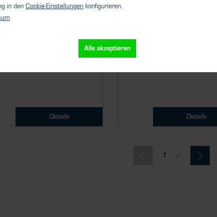
ng in den
Cookie-Einstellungen
konfigurieren.
icht, tragbar, kompakt und
Der MFM 4150 kommt imme
sum
ßerst genau: Der
dann zum Einsatz, wenn eine
ckagesimulator LDD zur...
kostengünstige und...
Alle akzeptieren
Details
Details
1
2