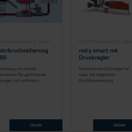
rch­fluss­messer & ­-regler
Durch­fluss­messer & ­-regle
ohrbruchsicherung
red-y smart mit
BS
Druckregler
verlässig und schnell
Elektronische Druckregler für
erwachen Sie gasführende
Gase mit integrierter
itungen und verhindern...
Durchflussmessung.
Details
Details