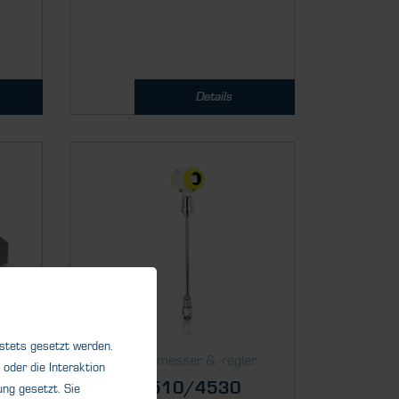
Details
 stets gesetzt werden.
r
Durch­fluss­messer & ­-regler
oder die Interaktion
MFM 4510/4530
ng gesetzt. Sie