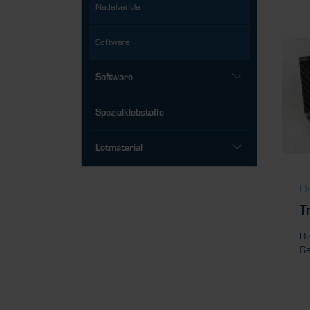
Nadelventile
Software
Software
Spezialklebstoffe
Lötmaterial
Du
T
Di
Ge