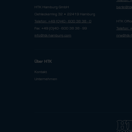
Telefon: 
HTK Hamburg GmbH
berlin@h
Oehleckerring 32 • 22419 Hamburg
Telefon: +49 (0)40 - 600 38 38 - 0
HTK Offic
Fax: +49 (0)40 - 600 38 38 - 99
Telefon: 
info@htk-hamburg.com
nrw@htk-
Über HTK
Kontakt
Unternehmen