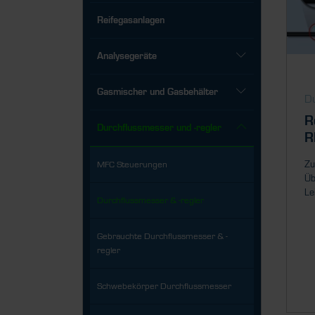
Reifegasanlagen
Analysegeräte
Gasmischer und Gasbehälter
Du
R
Durchflussmesser und -regler
R
Zu
MFC Steuerungen
Üb
Le
Durchflussmesser & -regler
Gebrauchte Durchflussmesser & -
regler
Schwebekörper Durchflussmesser