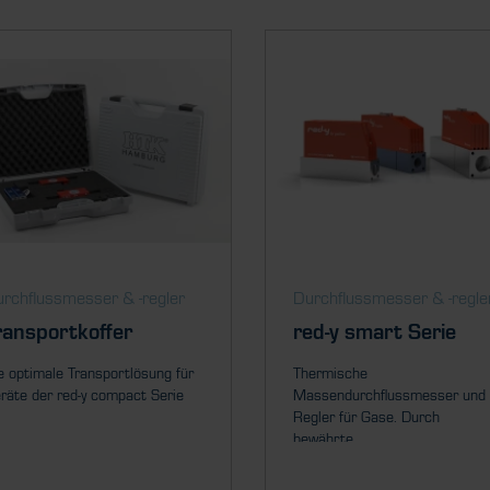
rch­fluss­messer & ­-regler
Durch­fluss­messer & ­-regle
ransportkoffer
red-y smart Serie
e optimale Transportlösung für
Thermische
räte der red-y compact Serie
Massendurchflussmesser und
Regler für Gase. Durch
bewährte...