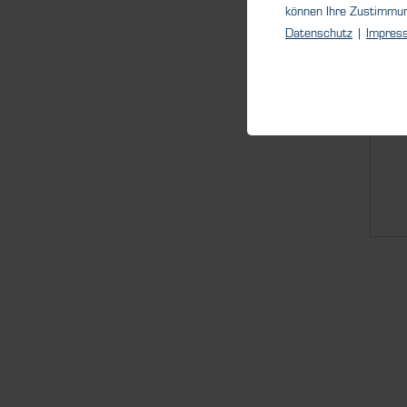
können Ihre Zustimmu
Le
Datenschutz
|
Impres
äu
Le