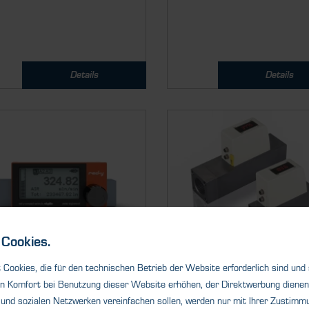
Details
Details
Cookies.
Cookies, die für den technischen Betrieb der Website erforderlich sind und
rch­fluss­messer & ­-regler
Durch­fluss­messer & ­-regle
n Komfort bei Benutzung dieser Website erhöhen, der Direktwerbung dienen 
eckagesimulator LDD
MFM 4150/ 4180
und sozialen Netzwerken vereinfachen sollen, werden nur mit Ihrer Zustimmu