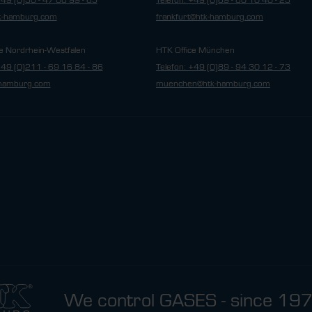
+49 (0)30 - 47 08 99 - 65
Telefon: +49 (0)69 - 80 10 40 - 23
tk-hamburg.com
frankfurt@htk-hamburg.com
e Nordrhein-Westfalen
HTK Office München
+49 (0)211 - 69 16 84 - 86
Telefon: +49 (0)89 - 94 30 12 - 73
hamburg.com
muenchen@htk-hamburg.com
We control GASES - since 19