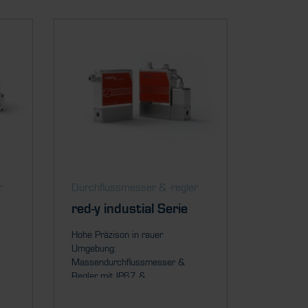
r
Durch­fluss­messer & ­-regler
red-y industial Serie
Hohe Präzison in rauer
Umgebung:
Massendurchflussmesser &
Regler mit IP67 &...