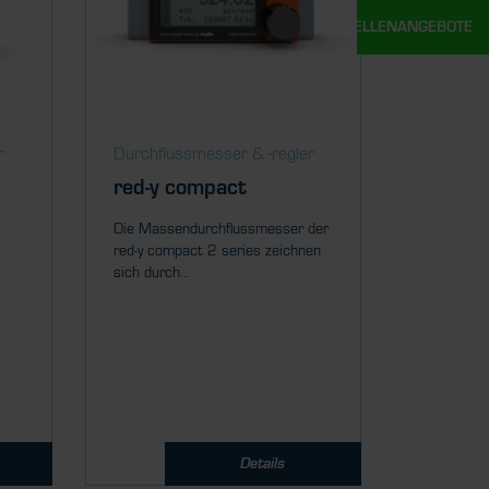
UNSERE STELLENANGEBOTE
r
Durch­fluss­messer & ­-regler
red-y compact
Die Massendurchflussmesser der
red-y compact 2 series zeichnen
sich durch...
Details