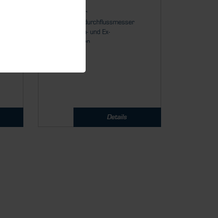
r
Mehr als nur
ein Massendurchflussmesser
- Für Aussen- und Ex-
Anwendungen...
Details