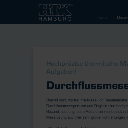
Home
Unser
Hochpräzise thermische Mas
Aufgaben!
Durch­fluss­mess
Überall dort, wo für Ihre Mess-und Regelaufgabe
Durchflussmessgeräten und Reglern eine hochpräz
Gesamtmessung, beim Aufspüren von kleinsten Le
Messlösung auch für sehr große Rohrleitungen. P