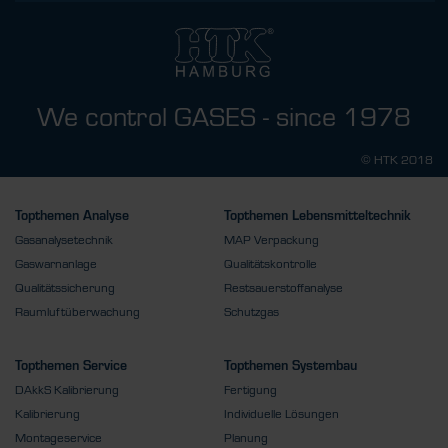
We control GASES - since 1978
© HTK 2018
Topthemen Analyse
Topthemen Lebensmitteltechnik
Gasanalysetechnik
MAP Verpackung
Gaswarnanlage
Qualitätskontrolle
Qualitätssicherung
Restsauerstoffanalyse
Raumluftüberwachung
Schutzgas
Topthemen Service
Topthemen Systembau
DAkkS Kalibrierung
Fertigung
Kalibrierung
Individuelle Lösungen
Montageservice
Planung