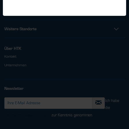
Fax: +49 (0)40 - 600 38 38 - 99
info@htk-hamburg.com
Weitere Standorte
Über HTK
Kontakt
Unternehmen
Newsletter
Ich habe
die
Datenschutzbestimmungen
zur Kenntnis genommen.