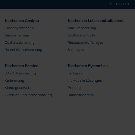
© HTK 2018
Topthemen Analyse
Topthemen Lebensmitteltechnik
Gasanalysetechnik
MAP Verpackung
Gaswarnanlage
Qualitätskontrolle
Qualitätssicherung
Restsauerstoffanalyse
Raumluftüberwachung
Schutzgas
Topthemen Service
Topthemen Systembau
DAkkS Kalibrierung
Fertigung
Kalibrierung
Individuelle Lösungen
Montageservice
Planung
Wartung und Instandhaltung
Rohrleitungsbau