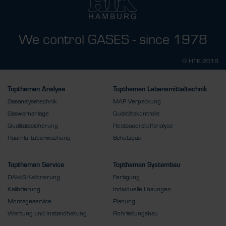
We control GASES - since 1978
© HTK 2018
Topthemen Analyse
Topthemen Lebensmitteltechnik
Gasanalysetechnik
MAP Verpackung
Gaswarnanlage
Qualitätskontrolle
Qualitätssicherung
Restsauerstoffanalyse
Raumluftüberwachung
Schutzgas
Topthemen Service
Topthemen Systembau
DAkkS Kalibrierung
Fertigung
Kalibrierung
Individuelle Lösungen
Montageservice
Planung
Wartung und Instandhaltung
Rohrleitungsbau