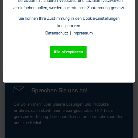
Interaktion mit anderen Websites und sozialen Netzwerken
vereinfachen sollen, werden nur mit Ihrer Zustimmung gesetzt.
Sie können Ihre Zustimmung in den
Cookie-Einstellungen
konfigurieren.
Datenschutz
|
Impressum
Details
Alle akzeptieren
Sprechen Sie uns an!
Sie wollen mehr über unsere Lösungen und Produkte
erfahren, dann steht Ihnen unser geschultes HTK Team
gern zur Verfügung. Sprechen Sie uns an oder schreiben Sie
uns eine E-Mail.