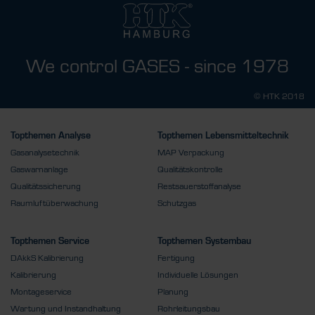
We control GASES - since 1978
© HTK 2018
Topthemen Analyse
Topthemen Lebensmitteltechnik
Gasanalysetechnik
MAP Verpackung
Gaswarnanlage
Qualitätskontrolle
Qualitätssicherung
Restsauerstoffanalyse
Raumluftüberwachung
Schutzgas
Topthemen Service
Topthemen Systembau
DAkkS Kalibrierung
Fertigung
Kalibrierung
Individuelle Lösungen
Montageservice
Planung
Wartung und Instandhaltung
Rohrleitungsbau