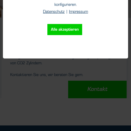
konfigurieren.
Datenschutz
|
Impressum
Wassersprudler für zu Hause werden immer
beliebter
Alle akzeptieren
Sicher ist sicher!
Für die Abfüller der CO2-Zylinder haben wir gute
Neuigkeiten: schnelle und zuverlässige Dichtigkeitsprüfung
von CO2 Zylindern.
Kontaktieren Sie uns, wir beraten Sie gern.
Kontakt