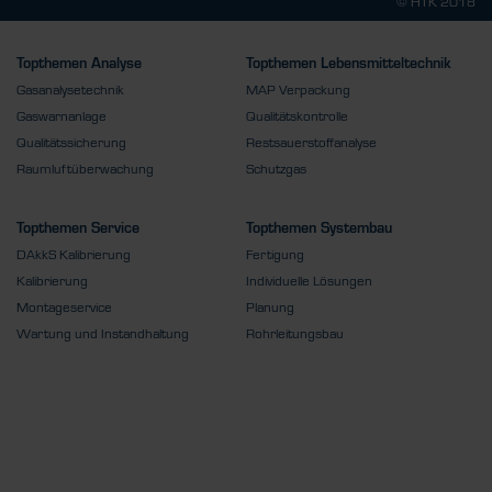
© HTK 2018
Topthemen Analyse
Topthemen Lebensmitteltechnik
Gasanalysetechnik
MAP Verpackung
Gaswarnanlage
Qualitätskontrolle
Qualitätssicherung
Restsauerstoffanalyse
Raumluftüberwachung
Schutzgas
Topthemen Service
Topthemen Systembau
DAkkS Kalibrierung
Fertigung
Kalibrierung
Individuelle Lösungen
Montageservice
Planung
Wartung und Instandhaltung
Rohrleitungsbau