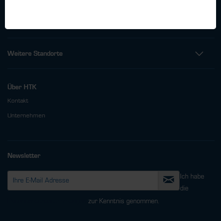
Fax: +49 (0)40 - 600 38 38 - 99
info@htk-hamburg.com
Weitere Standorte
Über HTK
Kontakt
Unternehmen
Newsletter
Ich habe
die
Datenschutzbestimmungen
zur Kenntnis genommen.