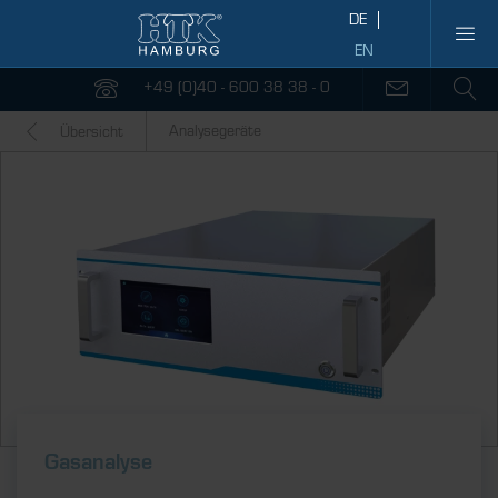
+49 (0)40 - 600 38 38 - 0
Analysegeräte
Übersicht
Gasanalyse