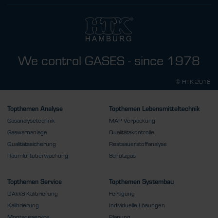
We control GASES - since 1978
© HTK 2018
Topthemen Analyse
Topthemen Lebensmitteltechnik
Gasanalysetechnik
MAP Verpackung
Gaswarnanlage
Qualitätskontrolle
Qualitätssicherung
Restsauerstoffanalyse
Raumluftüberwachung
Schutzgas
Topthemen Service
Topthemen Systembau
DAkkS Kalibrierung
Fertigung
Kalibrierung
Individuelle Lösungen
Montageservice
Planung