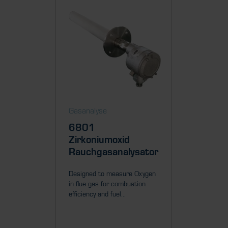
Gasanalyse
Gasanal
6801
Mini
Zirkoniumoxid
Zirko
Rauchgasanalysator
Rauch
Designed to measure Oxygen
Self-hea
in flue gas for combustion
to measu
efficiency and fuel...
(up to 70