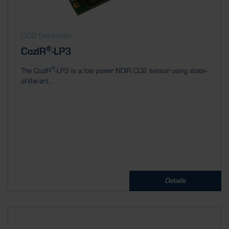
CO2 Sensoren
®
CozIR
-LP3
®
The CozIR
-LP3 is a low power NDIR CO2 sensor using state-
of-the-art...
Details