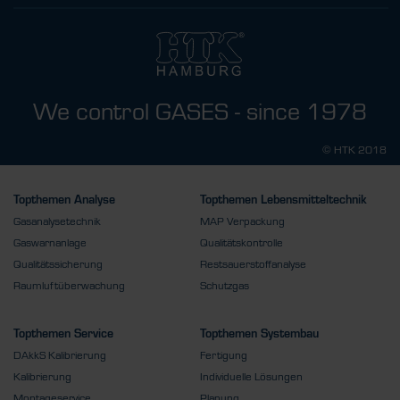
We control GASES - since 1978
© HTK 2018
Topthemen Analyse
Topthemen Lebensmitteltechnik
Gasanalysetechnik
MAP Verpackung
Gaswarnanlage
Qualitätskontrolle
Qualitätssicherung
Restsauerstoffanalyse
Raumluftüberwachung
Schutzgas
Topthemen Service
Topthemen Systembau
DAkkS Kalibrierung
Fertigung
Kalibrierung
Individuelle Lösungen
Montageservice
Planung