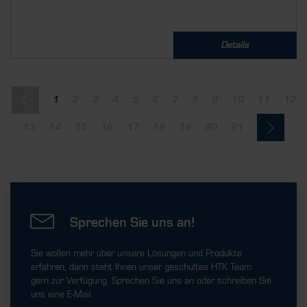
Details
1
2
3
4
5
6
7
8
9
10
11
12
13
14
15
16
17
18
19
20
21
Sprechen Sie uns an!
Sie wollen mehr über unsere Lösungen und Produkte
erfahren, dann steht Ihnen unser geschultes HTK Team
gern zur Verfügung. Sprechen Sie uns an oder schreiben Sie
uns eine E-Mail.