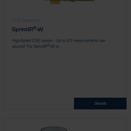
CO2 Sensoren
®
SprintIR
-W
High-Speed CO2 sensor - Up to 20 measurements per
®
second! The SprintIR
-W is...
Details