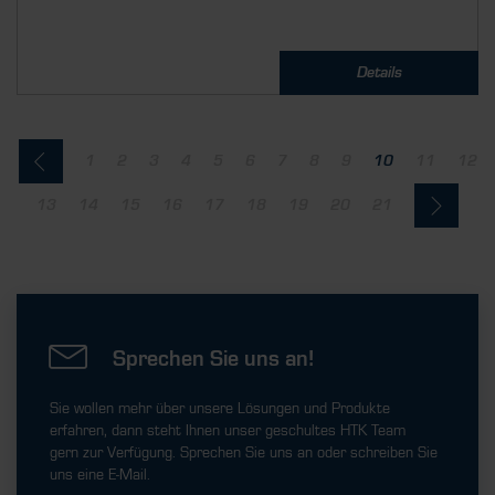
Details
1
2
3
4
5
6
7
8
9
10
11
12
13
14
15
16
17
18
19
20
21
Sprechen Sie uns an!
Sie wollen mehr über unsere Lösungen und Produkte
erfahren, dann steht Ihnen unser geschultes HTK Team
gern zur Verfügung. Sprechen Sie uns an oder schreiben Sie
uns eine E-Mail.