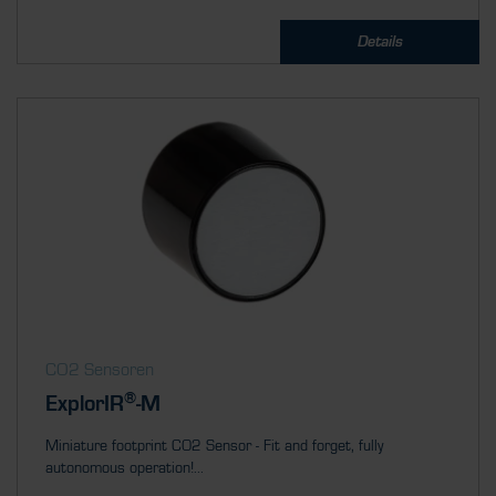
Details
CO2 Sensoren
®
ExplorIR
-M
Miniature footprint CO2 Sensor - Fit and forget, fully
autonomous operation!...