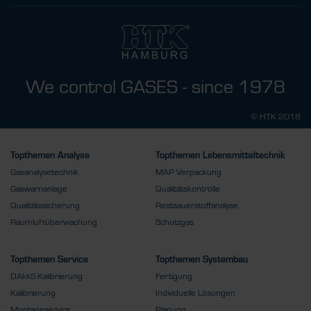
We control GASES - since 1978
© HTK 2018
Topthemen Analyse
Topthemen Lebensmitteltechnik
Gasanalysetechnik
MAP Verpackung
Gaswarnanlage
Qualitätskontrolle
Qualitätssicherung
Restsauerstoffanalyse
Raumluftüberwachung
Schutzgas
Topthemen Service
Topthemen Systembau
DAkkS Kalibrierung
Fertigung
Kalibrierung
Individuelle Lösungen
Montageservice
Planung