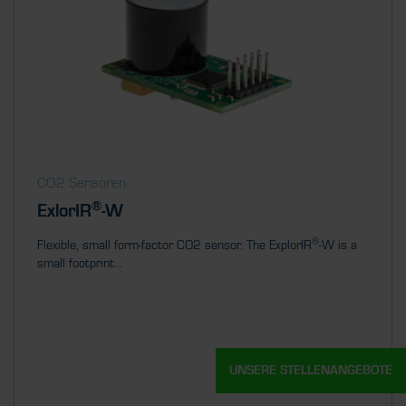
CO2 Sensoren
®
ExlorIR
-W
®
Flexible, small form-factor CO2 sensor. The ExplorIR
-W is a
small footprint...
UNSERE STELLENANGEBOTE