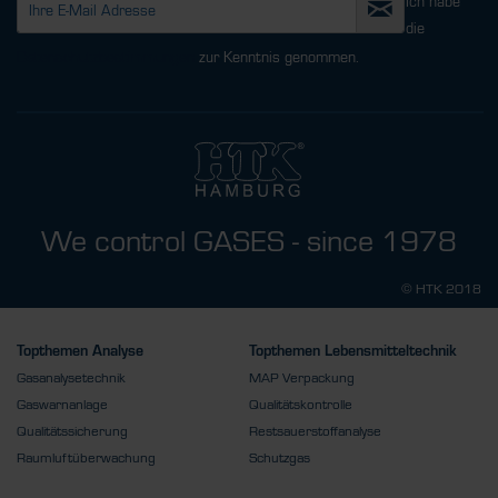
Ich habe
die
Datenschutzbestimmungen
zur Kenntnis genommen.
We control GASES - since 1978
© HTK 2018
Topthemen Analyse
Topthemen Lebensmitteltechnik
Gasanalysetechnik
MAP Verpackung
Gaswarnanlage
Qualitätskontrolle
Qualitätssicherung
Restsauerstoffanalyse
Raumluftüberwachung
Schutzgas