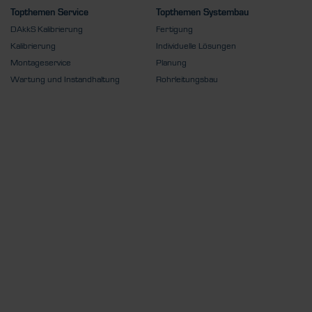
Topthemen Service
Topthemen Systembau
DAkkS Kalibrierung
Fertigung
Kalibrierung
Individuelle Lösungen
Montageservice
Planung
Wartung und Instandhaltung
Rohrleitungsbau