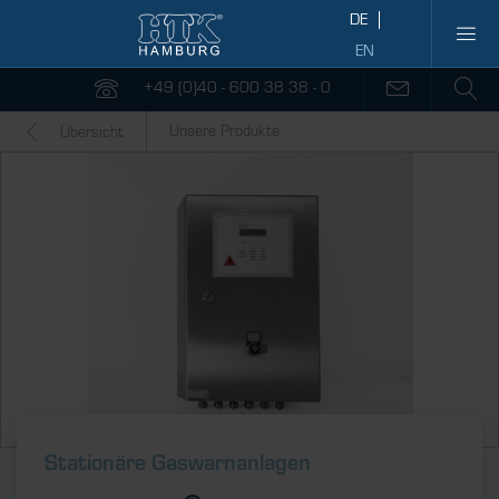
+49 (0)40 - 600 38 38 - 0
Unsere Produkte
Übersicht
Stationäre Gaswarnanlagen