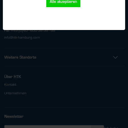
Alle akzeptieren
HTK Hamburg GmbH
Oehleckerring 32 • 22419 Hamburg
Telefon: +49 (0)40 - 600 38 38 - 0
Fax: +49 (0)40 - 600 38 38 - 99
info@htk-hamburg.com
Weitere Standorte
Über HTK
Kontakt
Unternehmen
Newsletter