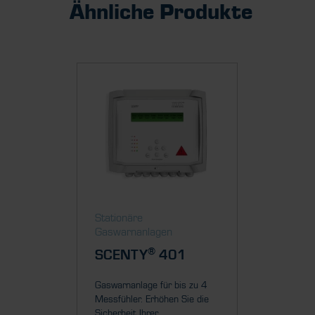
Ähnliche Produkte
Stationäre
Station
Gaswarnanlagen
Gaswar
®
SCENTY
401
SCEN
Gaswarnanlage für bis zu 4
Gaswarna
Messfühler. Erhöhen Sie die
Messfühl
Sicherheit Ihrer...
Sicherheit