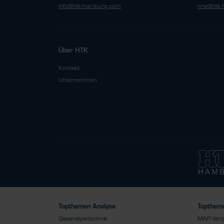
info@htk-hamburg.com
nrw@htk-
Über HTK
Kontakt
Unternehmen
Topthemen Analyse
Toptheme
Gasanalysetechnik
MAP Ver