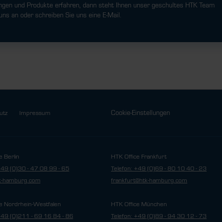
ngen und Produkte erfahren, dann steht Ihnen unser geschultes HTK Team
uns an oder schreiben Sie uns eine E-Mail.
Cookie-Einstellungen
utz
Impressum
e Berlin
HTK Office Frankfurt
+49 (0)30 - 47 08 99 - 65
Telefon: +49 (0)69 - 80 10 40 - 23
tk-hamburg.com
frankfurt@htk-hamburg.com
e Nordrhein-Westfalen
HTK Office München
+49 (0)211 - 69 16 84 - 86
Telefon: +49 (0)89 - 94 30 12 - 73