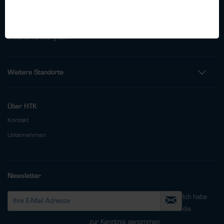
Oehleckerring 32 • 22419 Hamburg
Telefon: +49 (0)40 - 600 38 38 - 0
Fax: +49 (0)40 - 600 38 38 - 99
info@htk-hamburg.com
Weitere Standorte
Über HTK
Kontakt
Unternehmen
Newsletter
Ich habe
die
Datenschutzbestimmungen
zur Kenntnis genommen.