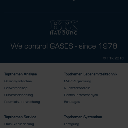
We control GASES - since 1978
© HTK 2018
Topthemen Analyse
Topthemen Lebensmitteltechnik
Gasanalysetechnik
MAP Verpackung
Gaswarnanlage
Qualitätskontrolle
Qualitätssicherung
Restsauerstoffanalyse
Raumluftüberwachung
Schutzgas
Topthemen Service
Topthemen Systembau
DAkkS Kalibrierung
Fertigung