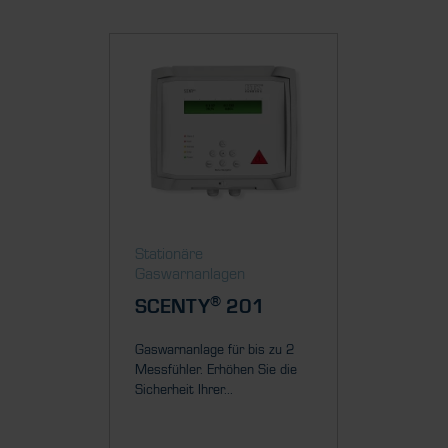
Stationäre
Station
Gaswarnanlagen
Gaswar
®
SCENTY
201
SCEN
Gaswarnanlage für bis zu 2
Gaswarna
Messfühler. Erhöhen Sie die
Messfühl
Sicherheit Ihrer...
Sicherheit