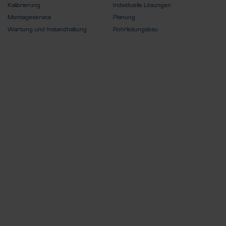
Kalibrierung
Individuelle Lösungen
Montageservice
Planung
Wartung und Instandhaltung
Rohrleitungsbau