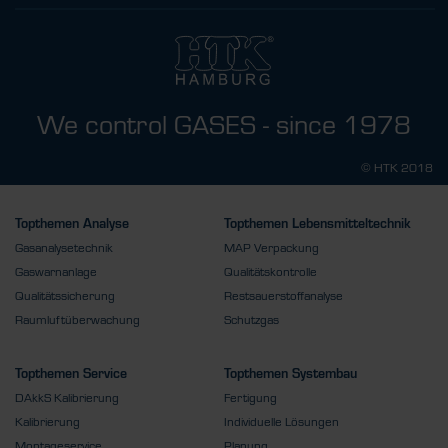
We control GASES - since 1978
© HTK 2018
Topthemen Analyse
Topthemen Lebensmitteltechnik
Gasanalysetechnik
MAP Verpackung
Gaswarnanlage
Qualitätskontrolle
Qualitätssicherung
Restsauerstoffanalyse
Raumluftüberwachung
Schutzgas
Topthemen Service
Topthemen Systembau
DAkkS Kalibrierung
Fertigung
Kalibrierung
Individuelle Lösungen
Montageservice
Planung