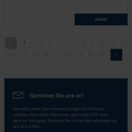
Details
1
2
3
4
5
6
7
8
9
10
11
12
13
14
15
16
17
18
19
20
21
Sprechen Sie uns an!
Sie wollen mehr über unsere Lösungen und Produkte
erfahren, dann steht Ihnen unser geschultes HTK Team
gern zur Verfügung. Sprechen Sie uns an oder schreiben Sie
uns eine E-Mail.