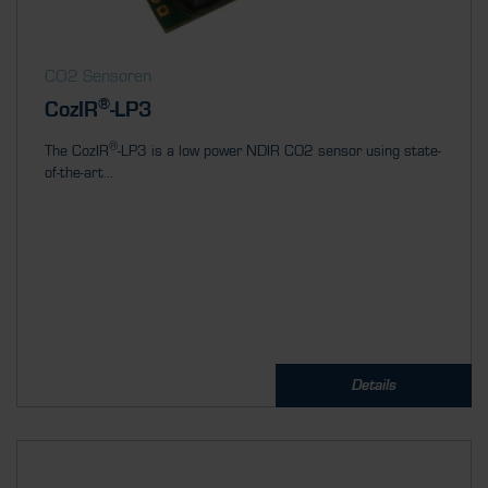
CO2 Sensoren
®
CozIR
-LP3
®
The CozIR
-LP3 is a low power NDIR CO2 sensor using state-
of-the-art...
Details