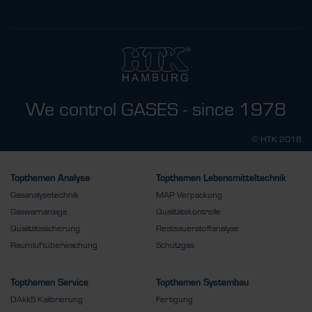
We control GASES - since 1978
© HTK 2018
Topthemen Analyse
Topthemen Lebensmitteltechnik
Gasanalysetechnik
MAP Verpackung
Gaswarnanlage
Qualitätskontrolle
Qualitätssicherung
Restsauerstoffanalyse
Raumluftüberwachung
Schutzgas
Topthemen Service
Topthemen Systembau
DAkkS Kalibrierung
Fertigung