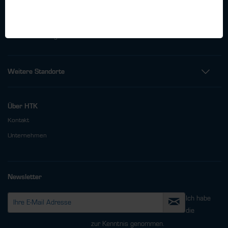
Telefon: +49 (0)40 - 600 38 38 - 0
Fax: +49 (0)40 - 600 38 38 - 99
info@htk-hamburg.com
Weitere Standorte
Über HTK
Kontakt
Unternehmen
Newsletter
Ich habe
die
Datenschutzbestimmungen
zur Kenntnis genommen.