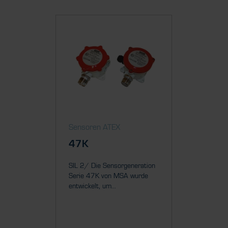
Sensoren ATEX
Sensor
47K
Prima
SIL 2/ Die Sensorgeneration
SIL 2/ D
Serie 47K von MSA wurde
Transmit
entwickelt, um...
MSA Qual