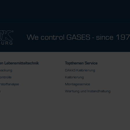
We control GASES - since 19
n Lebensmitteltechnik
Topthemen Service
packung
DAkkS Kalibrierung
ontrolle
Kalibrierung
stoffanalyse
Montageservice
s
Wartung und Instandhaltung