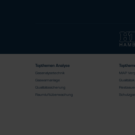
Topthemen Analyse
Toptheme
Gasanalysetechnik
MAP Ver
Gaswarnanlage
Qualitätsk
Qualitätssicherung
Restsauer
Raumluftüberwachung
Schutzga