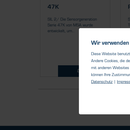
47K
SIL 2/ Die Sensorgeneration
S
Serie 47K von MSA wurde
T
entwickelt, um...
M
Wir verwenden 
Diese Website benutzt 
Andere Cookies, die de
mit anderen Websites 
Details
können Ihre Zustimmu
Datenschutz
|
Impres