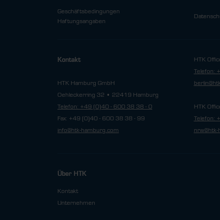
Geschäftsbedingungen
Datensch
Haftungsangaben
HTK Offic
Kontakt
Telefon: 
HTK Hamburg GmbH
berlin@h
Oehleckerring 32 • 22419 Hamburg
Telefon: +49 (0)40 - 600 38 38 - 0
HTK Offic
Fax: +49 (0)40 - 600 38 38 - 99
Telefon: 
info@htk-hamburg.com
nrw@htk-
Über HTK
Kontakt
Unternehmen