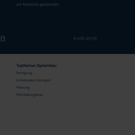
zur Kenntnis genommen.
78
© HTK 2018
Topthemen Systembau
Fertigung
Individuelle Lösungen
Planung
Rohrleitungsbau