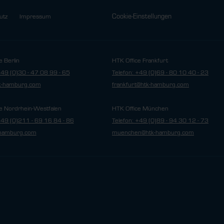
Cookie-Einstellungen
utz
Impressum
e Berlin
HTK Office Frankfurt
+49 (0)30 - 47 08 99 - 65
Telefon: +49 (0)69 - 80 10 40 - 23
tk-hamburg.com
frankfurt@htk-hamburg.com
e Nordrhein-Westfalen
HTK Office München
+49 (0)211 - 69 16 84 - 86
Telefon: +49 (0)89 - 94 30 12 - 73
hamburg.com
muenchen@htk-hamburg.com