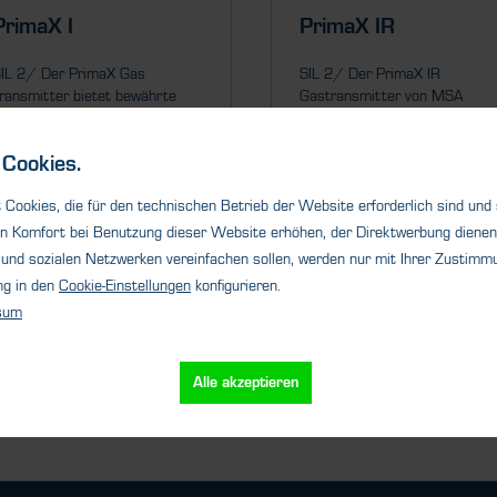
PrimaX I
PrimaX IR
IL 2/ Der PrimaX Gas
SIL 2/ Der PrimaX IR
ransmitter bietet bewährte
Gastransmitter von MSA
SA Qualität und...
erkennt brennbare Gase an der
Cookies.
Cookies, die für den technischen Betrieb der Website erforderlich sind und
n Komfort bei Benutzung dieser Website erhöhen, der Direktwerbung dienen 
und sozialen Netzwerken vereinfachen sollen, werden nur mit Ihrer Zustimmu
Details
Details
ng in den
Cookie-Einstellungen
konfigurieren.
sum
Alle akzeptieren