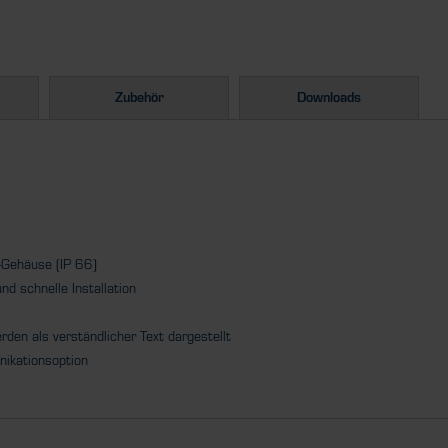
Zubehör
Downloads
f-Gehäuse (IP 66)
nd schnelle Installation
den als verständlicher Text dargestellt
ikationsoption