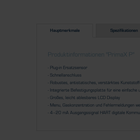
Hauptmerkmale
Spezifikationen
Produktinformationen "PrimaX P"
- Plug-in Ersatzsensor
- Schnellanschluss
- Robustes, antistatisches, verstärktes Kunststof
- Integrierte Befestigungsplatte für eine einfache u
- Großes, leicht ablesbares LCD Display
- Menu, Gaskonzentration und Fehlermeldungen wer
- 4–20 mA Ausgangssignal HART digitale Kommun