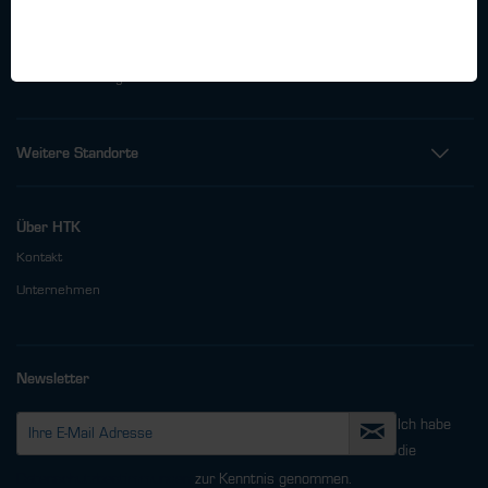
Telefon: +49 (0)40 - 600 38 38 - 0
Fax: +49 (0)40 - 600 38 38 - 99
info@htk-hamburg.com
Weitere Standorte
Über HTK
Kontakt
Unternehmen
Newsletter
Ich habe
die
Datenschutzbestimmungen
zur Kenntnis genommen.