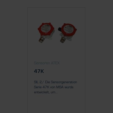
Sensoren ATEX
Sensor
47K
Prima
SIL 2/ Die Sensorgeneration
SIL 2/ D
Serie 47K von MSA wurde
Transmit
entwickelt, um...
MSA Qual