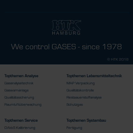
We control GASES - since 1978
© HTK 2018
Topthemen Analyse
Topthemen Lebensmitteltechnik
Gasanalysetechnik
MAP Verpackung
Gaswarnanlage
Qualitätskontrolle
Qualitätssicherung
Restsauerstoffanalyse
Raumluftüberwachung
Schutzgas
Topthemen Service
Topthemen Systembau
DAkkS Kalibrierung
Fertigung