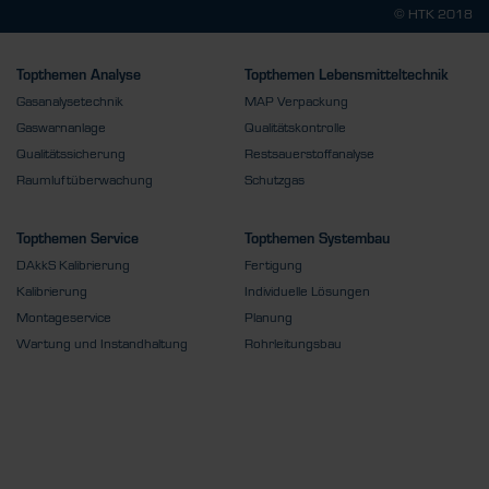
© HTK 2018
Topthemen Analyse
Topthemen Lebensmitteltechnik
Gasanalysetechnik
MAP Verpackung
Gaswarnanlage
Qualitätskontrolle
Qualitätssicherung
Restsauerstoffanalyse
Raumluftüberwachung
Schutzgas
Topthemen Service
Topthemen Systembau
DAkkS Kalibrierung
Fertigung
Kalibrierung
Individuelle Lösungen
Montageservice
Planung
Wartung und Instandhaltung
Rohrleitungsbau