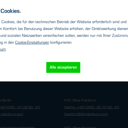
s
Details
Cookies.
Cookies, die für den technischen Betrieb der Website erforderlich sind und
n Komfort bei Benutzung dieser Website erhöhen, der Direktwerbung dienen 
und sozialen Netzwerken vereinfachen sollen, werden nur mit Ihrer Zustimmu
ng in den
Cookie-Einstellungen
konfigurieren.
sum
Alle akzeptieren
Cookie-Einstellungen
utz
Impressum
e Berlin
HTK Office Frankfurt
+49 (0)30 - 47 08 99 - 65
Telefon: +49 (0)69 - 80 10 40 - 23
tk-hamburg.com
frankfurt@htk-hamburg.com
e Nordrhein-Westfalen
HTK Office München