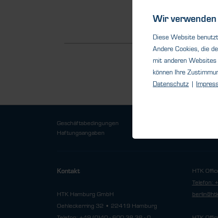
Detail
Wir verwenden 
Diese Website benutzt 
Andere Cookies, die de
mit anderen Websites 
können Ihre Zustimmu
Datenschutz
|
Impres
Geschäftsbedingungen
Datensch
Haftungsangaben
HTK Offic
Kontakt
Telefon: 
HTK Hamburg GmbH
berlin@h
Oehleckerring 32 • 22419 Hamburg
Telefon: +49 (0)40 - 600 38 38 - 0
HTK Offic