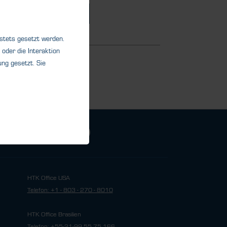
Details
 stets gesetzt werden.
oder die Interaktion
ng gesetzt. Sie
HTK Office USA
Telefon: +1 - 803 - 270 - 8010
HTK Office Brasilien
Telefon: +55-21-99 55 75 166