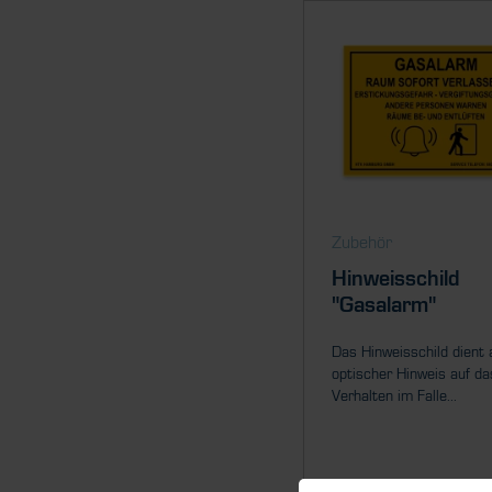
Zubehör
Hinweisschild
"Gasalarm"
Das Hinweisschild dient 
optischer Hinweis auf da
Verhalten im Falle...