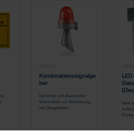
Zubehör
Zubeh
Kombinationssignalge
LED-
ber
Gas
(De
als
Optischer und Akustischer
s
Warnmelder zur Alarmierung
Ideal 
von Gasgefahren.
Aufent
Flurbe