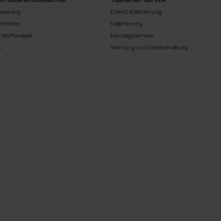
packung
DAkkS Kalibrierung
ontrolle
Kalibrierung
stoffanalyse
Montageservice
s
Wartung und Instandhaltung