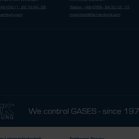
+49 (0)211 - 69 16 84 - 86
Telefon: +49 (0)89 - 94 30 12 - 73
hamburg.com
muenchen@htk-hamburg.com
We control GASES - since 19
n Lebensmitteltechnik
Topthemen Service