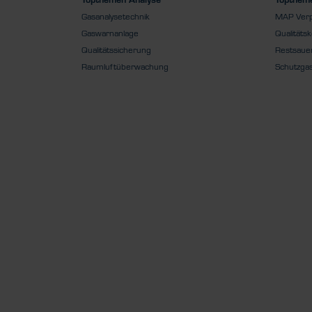
Gasanalysetechnik
MAP Ver
Gaswarnanlage
Qualitätsk
Qualitätssicherung
Restsauer
Raumluftüberwachung
Schutzga