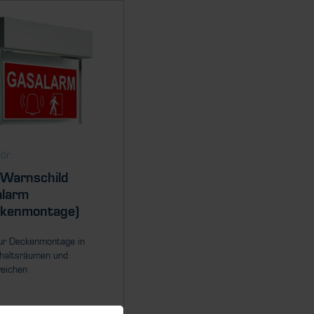
ör
Warnschild
alarm
ckenmontage)
zur Deckenmontage in
haltsräumen und
reichen