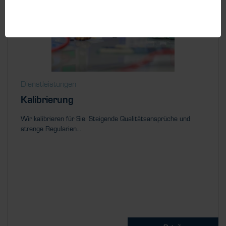
Dienstleistungen
Kalibrierung
Wir kalibrieren für Sie. Steigende Qualitätsansprüche und
strenge Regularien...