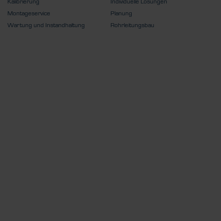
Kalibrierung
Individuelle Lösungen
Montageservice
Planung
Wartung und Instandhaltung
Rohrleitungsbau