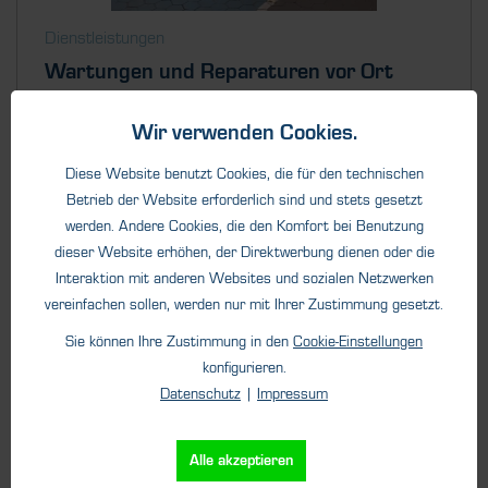
Dienstleistungen
Wartungen und Reparaturen vor Ort
Mit unseren Servicetechnikern sind wir vor Ort für Sie da!
Wir verwenden Cookies.
Wartungen,...
Diese Website benutzt Cookies, die für den technischen
Betrieb der Website erforderlich sind und stets gesetzt
werden. Andere Cookies, die den Komfort bei Benutzung
dieser Website erhöhen, der Direktwerbung dienen oder die
Interaktion mit anderen Websites und sozialen Netzwerken
vereinfachen sollen, werden nur mit Ihrer Zustimmung gesetzt.
Sie können Ihre Zustimmung in den
Cookie-Einstellungen
Details
konfigurieren.
Datenschutz
|
Impressum
Alle akzeptieren