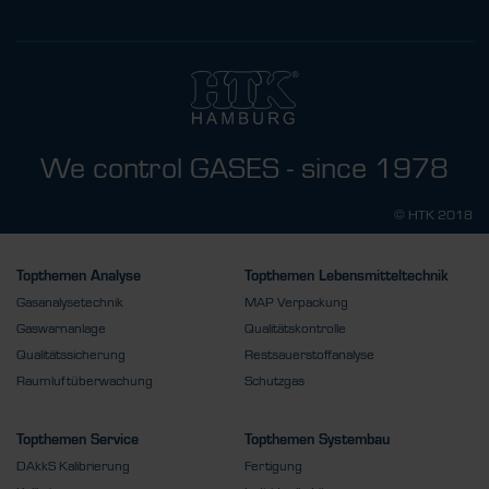
We control GASES - since 1978
© HTK 2018
Topthemen Analyse
Topthemen Lebensmitteltechnik
Gasanalysetechnik
MAP Verpackung
Gaswarnanlage
Qualitätskontrolle
Qualitätssicherung
Restsauerstoffanalyse
Raumluftüberwachung
Schutzgas
Topthemen Service
Topthemen Systembau
DAkkS Kalibrierung
Fertigung