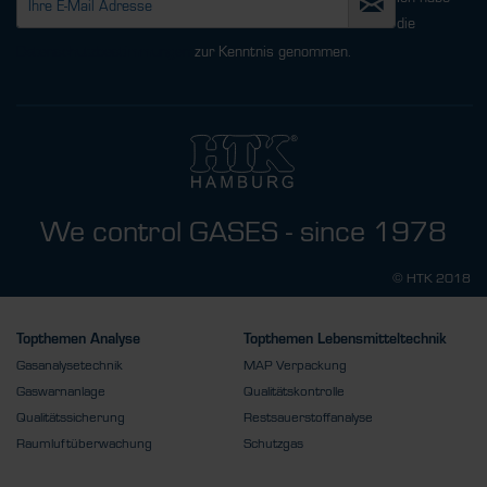
die
Datenschutzbestimmungen
zur Kenntnis genommen.
We control GASES - since 1978
© HTK 2018
Topthemen Analyse
Topthemen Lebensmitteltechnik
Gasanalysetechnik
MAP Verpackung
Gaswarnanlage
Qualitätskontrolle
Qualitätssicherung
Restsauerstoffanalyse
Raumluftüberwachung
Schutzgas