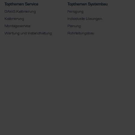
Topthemen Service
Topthemen Systembau
DAkkS Kalibrierung
Fertigung
Kalibrierung
Individuelle Lösungen
Montageservice
Planung
Wartung und Instandhaltung
Rohrleitungsbau