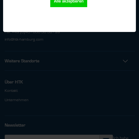
Alle akzeptieren
HTK Hamburg GmbH
Oehleckerring 32 • 22419 Hamburg
Telefon: +49 (0)40 - 600 38 38 - 0
Fax: +49 (0)40 - 600 38 38 - 99
info@htk-hamburg.com
Weitere Standorte
Über HTK
Kontakt
Unternehmen
Newsletter
Ich habe