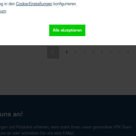
ng in den
Cookie-Einstellungen
konfigurieren.
sum
Details
Details
Alle akzeptieren
1
2
3
4
5
6
7
8
uns an!
ngen und Produkte erfahren, dann steht Ihnen unser geschultes HTK Team
uns an oder schreiben Sie uns eine E-Mail.