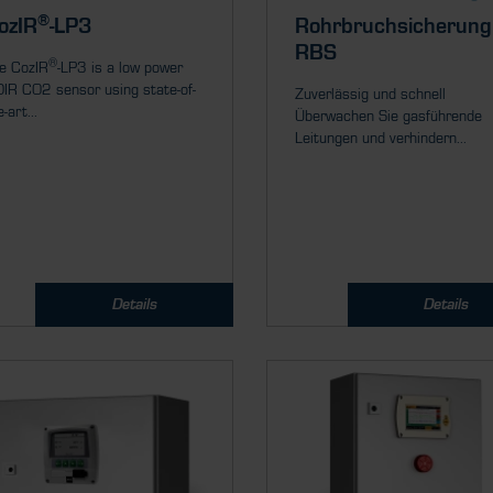
®
ozIR
-LP3
Rohrbruchsicherung
RBS
®
e CozIR
-LP3 is a low power
IR CO2 sensor using state-of-
Zuverlässig und schnell
-art...
Überwachen Sie gasführende
Leitungen und verhindern...
Details
Details