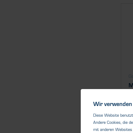
Ga
M
Fü
Se
Wir verwenden 
Üb
Diese Website benutzt 
Andere Cookies, die de
mit anderen Websites 