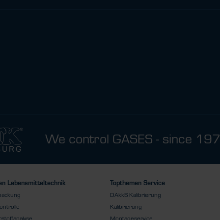
We control GASES - since 19
n Lebensmitteltechnik
Topthemen Service
packung
DAkkS Kalibrierung
ontrolle
Kalibrierung
stoffanalyse
Montageservice