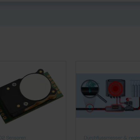
O2 Sensoren
Durch­fluss­messer & ­-regle