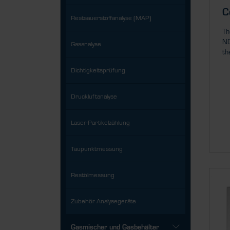
C
Restsauerstoffanalyse (MAP)
Th
ND
Gasanalyse
the
Dichtigkeitsprüfung
Druckluftanalyse
Laser-Partikelzählung
Taupunktmessung
Restölmessung
Zubehör Analysegeräte
Gasmischer und Gasbehälter