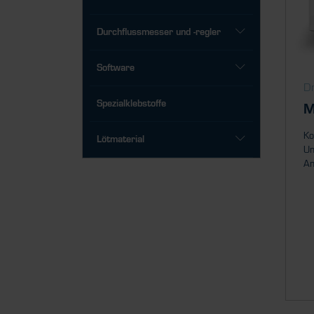
Durchflussmesser und -regler
Software
Dr
Spezialklebstoffe
M
Ko
Lötmaterial
Un
An