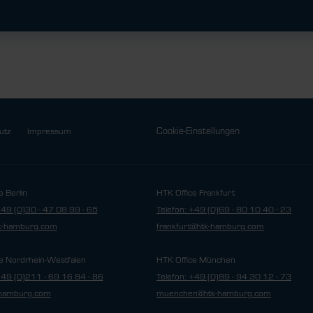
Cookie-Einstellungen
utz
Impressum
e Berlin
HTK Office Frankfurt
+49 (0)30 - 47 08 99 - 65
Telefon: +49 (0)69 - 80 10 40 - 23
tk-hamburg.com
frankfurt@htk-hamburg.com
e Nordrhein-Westfalen
HTK Office München
+49 (0)211 - 69 16 84 - 86
Telefon: +49 (0)89 - 94 30 12 - 73
hamburg.com
muenchen@htk-hamburg.com