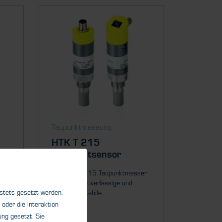
Taupunktmessung
HTK T 215
Taupunktsensor
rät
Der HTK T 215 Taupunktmesser
t
bietet eine zuverlässige und
 stets gesetzt werden.
langfristig stabile...
oder die Interaktion
ng gesetzt. Sie