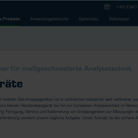
+49 (0)40 
Anwendungsbereiche
Systembau
Referenzen
e Produkte
tner für maßgeschneiderte Analysetechnik
räte
d mobilen Gas-Analysegeräten ist in zahlreichen Industrien weit verbreitet
vom kleinen Handanalysegerät bis hin zur komplexen Analyseeinheit im Bere
nung, Fertigung, Service und Kalibrierung von Analysegeräten zur Messungen 
usforderung sondern unsere tägliche Aufgabe. Unser Antrieb ist die sichere 