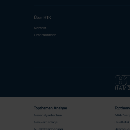
Über HTK
Kontakt
Unternehmen
Topthemen Analyse
Toptheme
Gasanalysetechnik
MAP Ver
Gaswarnanlage
Qualitätsk
Qualitätssicherung
Restsauer