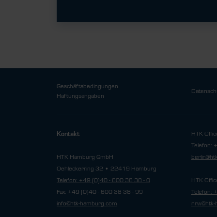
Geschäftsbedingungen
Datensch
Haftungsangaben
HTK Offic
Kontakt
Telefon: 
HTK Hamburg GmbH
berlin@h
Oehleckerring 32 • 22419 Hamburg
Telefon: +49 (0)40 - 600 38 38 - 0
HTK Offic
Fax: +49 (0)40 - 600 38 38 - 99
Telefon: 
info@htk-hamburg.com
nrw@htk-