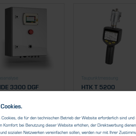
sanalyse
Taupunktmessung
DE 3300 DGF
HTK T 5200
Taupunktmessgerät
hrend in innovativer
nsortechnologie! Für die
Cookies.
Das tragbare Taupunktmessge
erwachung und...
HTK T 5200 ist ein Handgerä
Cookies, die für den technischen Betrieb der Website erforderlich sind und
zur Messung des...
n Komfort bei Benutzung dieser Website erhöhen, der Direktwerbung dienen 
und sozialen Netzwerken vereinfachen sollen, werden nur mit Ihrer Zustimmu