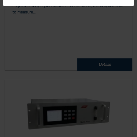
OxyPink is a highly innovative Zirconia probe, the only one able
to measure...
Details