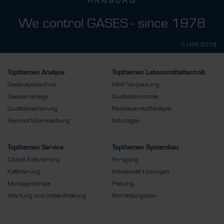
We control GASES - since 1978
© HTK 2018
Topthemen Analyse
Topthemen Lebensmitteltechnik
Gasanalysetechnik
MAP Verpackung
Gaswarnanlage
Qualitätskontrolle
Qualitätssicherung
Restsauerstoffanalyse
Raumluftüberwachung
Schutzgas
Topthemen Service
Topthemen Systembau
DAkkS Kalibrierung
Fertigung
Kalibrierung
Individuelle Lösungen
Montageservice
Planung
Wartung und Instandhaltung
Rohrleitungsbau