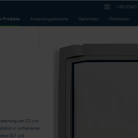
+49 (0)40 
Anwendungsbereiche
Systembau
Referenzen
e Produkte
erwachung von CO und
allation in vorhandenen
ndene GLT und