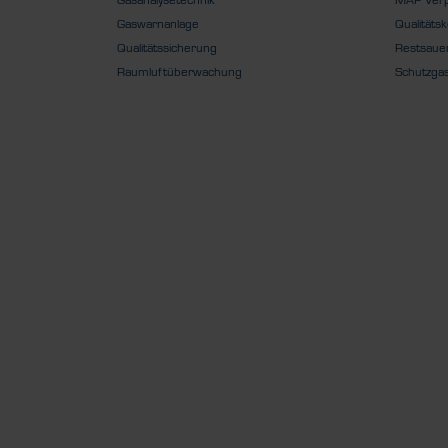
Gaswarnanlage
Qualitätsk
Qualitätssicherung
Restsauer
Raumluftüberwachung
Schutzga