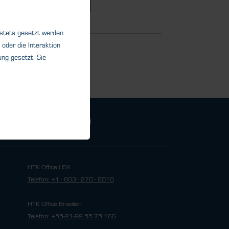
Details
 stets gesetzt werden.
oder die Interaktion
ng gesetzt. Sie
HTK Office USA
Telefon: +1 - 803 - 270 - 8010
HTK Office Brasilien
Telefon: +55-21-99 55 75 166