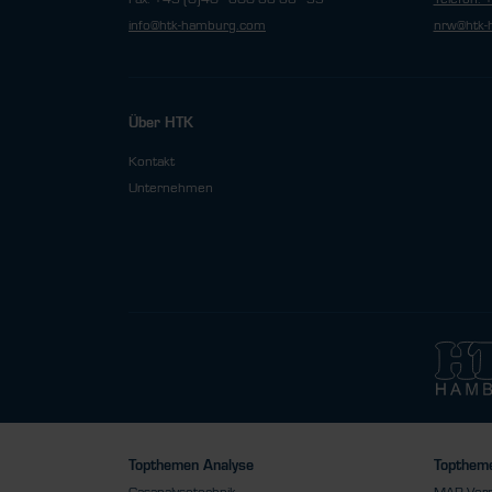
info@htk-hamburg.com
nrw@htk-
Über HTK
Kontakt
Unternehmen
Topthemen Analyse
Toptheme
Gasanalysetechnik
MAP Ver