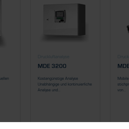
Druckluftanalyse
Druck
MDE 3200
MDE
uellen
Kostengünstige Analyse
Mobile
Unabhängige und kontinuierliche
stichp
Analyse und...
von...