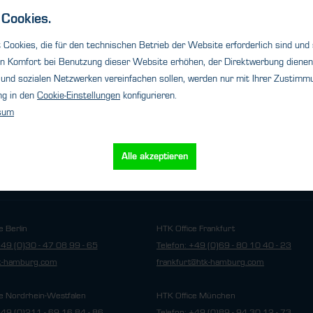
s
Details
Cookies.
Cookies, die für den technischen Betrieb der Website erforderlich sind und
n Komfort bei Benutzung dieser Website erhöhen, der Direktwerbung dienen 
und sozialen Netzwerken vereinfachen sollen, werden nur mit Ihrer Zustimmu
ng in den
Cookie-Einstellungen
konfigurieren.
sum
Alle akzeptieren
Cookie-Einstellungen
utz
Impressum
e Berlin
HTK Office Frankfurt
+49 (0)30 - 47 08 99 - 65
Telefon: +49 (0)69 - 80 10 40 - 23
tk-hamburg.com
frankfurt@htk-hamburg.com
e Nordrhein-Westfalen
HTK Office München
+49 (0)211 - 69 16 84 - 86
Telefon: +49 (0)89 - 94 30 12 - 73