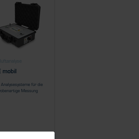
luftanalyse
 mobil
 Analysesysteme für die
robenartige Messung