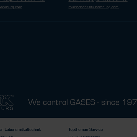
hamburg.com
muenchen@htk-hamburg.com
We control GASES - since 19
n Lebensmitteltechnik
Topthemen Service
packung
DAkkS Kalibrierung