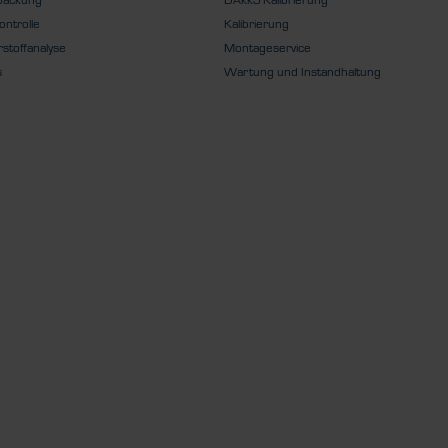
ontrolle
Kalibrierung
stoffanalyse
Montageservice
s
Wartung und Instandhaltung