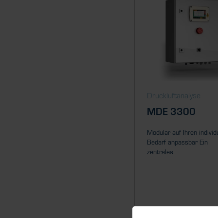
Druckluftanalyse
MDE 3300
Modular auf Ihren individ
Bedarf anpassbar Ein
zentrales...