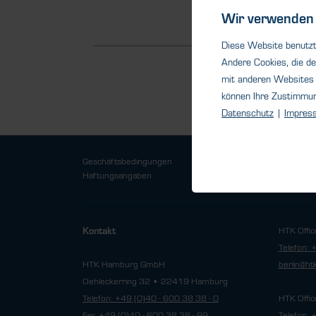
Detail
Wir verwenden 
Diese Website benutzt 
Andere Cookies, die de
mit anderen Websites 
können Ihre Zustimmu
Datenschutz
|
Impres
Geschäftsbedingungen
Datensch
Haftungsangaben
HTK Offic
Kontakt
Telefon: 
HTK Hamburg GmbH
berlin@h
Oehleckerring 32 • 22419 Hamburg
Telefon: +49 (0)40 - 600 38 38 - 0
HTK Offic
Fax: +49 (0)40 - 600 38 38 - 99
Telefon: 