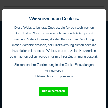
Wir verwenden Cookies.
Diese Website benutzt Cookies, die für den technischen
Geschäftsbedingungen
Betrieb der Website erforderlich sind und stets gesetzt
Haftungsangaben
werden. Andere Cookies, die den Komfort bei Benutzung
Datenschutz
dieser Website erhöhen, der Direktwerbung dienen oder die
Interaktion mit anderen Websites und sozialen Netzwerken
Impressum
vereinfachen sollen, werden nur mit Ihrer Zustimmung gesetzt.
Sie können Ihre Zustimmung in den
Cookie-Einstellungen
Kontakt
konfigurieren.
Datenschutz
|
Impressum
HTK Hamburg GmbH
Oehleckerring 32 • 22419 Hamburg
Alle akzeptieren
Telefon: +49 (0)40 - 600 38 38 - 0
Fax: +49 (0)40 - 600 38 38 - 99
info@htk-hamburg.com