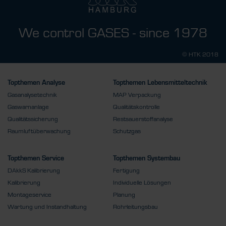
We control GASES - since 1978
© HTK 2018
Topthemen Analyse
Topthemen Lebensmitteltechnik
Gasanalysetechnik
MAP Verpackung
Gaswarnanlage
Qualitätskontrolle
Qualitätssicherung
Restsauerstoffanalyse
Raumluftüberwachung
Schutzgas
Topthemen Service
Topthemen Systembau
DAkkS Kalibrierung
Fertigung
Kalibrierung
Individuelle Lösungen
Montageservice
Planung
Wartung und Instandhaltung
Rohrleitungsbau