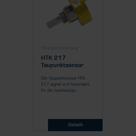
Taupunktmessung
Taupun
HTK 217
HTK 
Taupunktsensor
Taupu
Der Taupunktsensor HTK
HTK Taup
217 eignet sich besonders
zuverläs
für die zuverlässige,...
langzeits
Taupunkt
Details