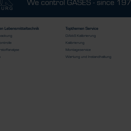
We control GASES - since 19
n Lebensmitteltechnik
Topthemen Service
packung
DAkkS Kalibrierung
ontrolle
Kalibrierung
stoffanalyse
Montageservice
s
Wartung und Instandhaltung