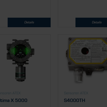
Details
Details
ensoren ATEX
Sensoren ATEX
ltima X 5000
S4000TH