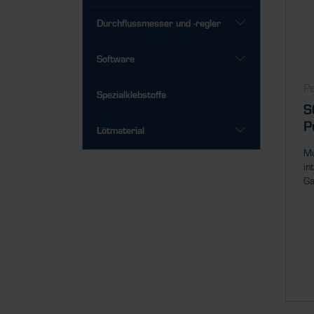
Durchflussmesser und -regler
Software
P
Spezialklebstoffe
S
P
Lötmaterial
Mu
in
Ga