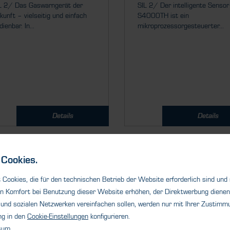
L 2/ Das Gaswarngerät der
SIL 2/ Der intelligente Sensor
kunft – vielseitig und einfach
S4000TH ist ein
dienbar. In...
mikroprozessorgesteuerter...
Details
Details
1
2
3
4
5
6
7
8
9
10
11
12
13
Cookies.
Cookies, die für den technischen Betrieb der Website erforderlich sind und
n Komfort bei Benutzung dieser Website erhöhen, der Direktwerbung dienen 
und sozialen Netzwerken vereinfachen sollen, werden nur mit Ihrer Zustimmu
ng in den
Cookie-Einstellungen
konfigurieren.
sum