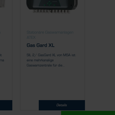
n
Stationäre Gaswarnanlagen
ATEX
Gas Gard XL
it
SIL 2/ GasGard XL von MSA ist
ema
eine mehrkanalige
Gaswarnzentrale für die...
Details