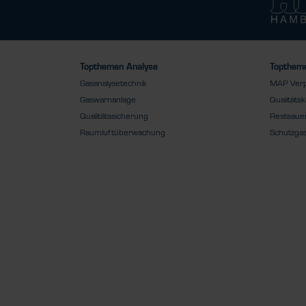
Topthemen Analyse
Toptheme
Gasanalysetechnik
MAP Ver
Gaswarnanlage
Qualitätsk
Qualitätssicherung
Restsauer
Raumluftüberwachung
Schutzga