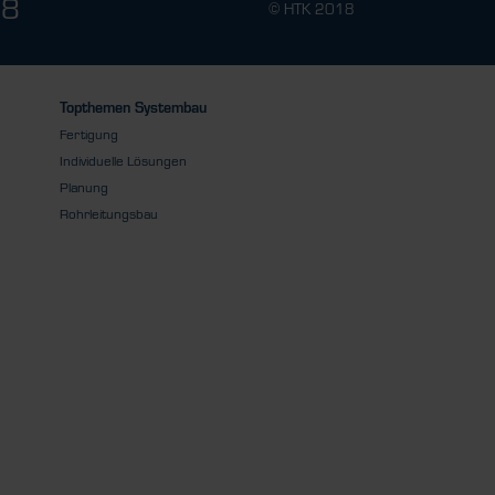
78
© HTK 2018
Topthemen Systembau
Fertigung
Individuelle Lösungen
Planung
Rohrleitungsbau