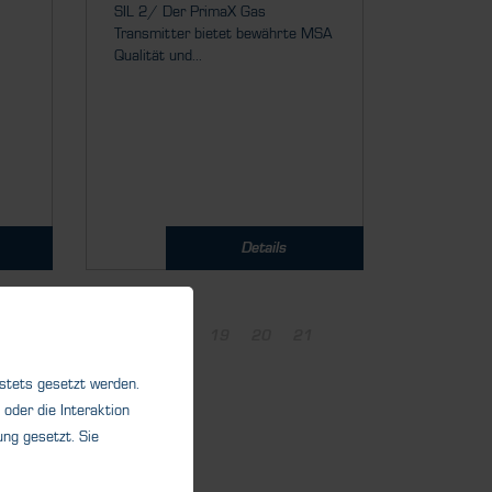
SIL 2/ Der PrimaX Gas
Transmitter bietet bewährte MSA
Qualität und...
Details
14
15
16
17
18
19
20
21
 stets gesetzt werden.
oder die Interaktion
ng gesetzt. Sie