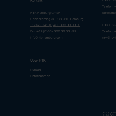
HTK Offic
Kontakt
Telefon: 
HTK Hamburg GmbH
berlin@h
Oehleckerring 32 • 22419 Hamburg
Telefon: +49 (0)40 - 600 38 38 - 0
HTK Offic
Fax: +49 (0)40 - 600 38 38 - 99
Telefon: 
info@htk-hamburg.com
nrw@htk-
Über HTK
Kontakt
Unternehmen