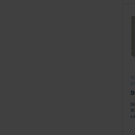
St
A
9
SI
90
zu