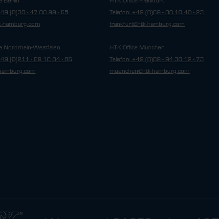
e Berlin
HTK Office Frankfurt
+49 (0)30 - 47 08 99 - 65
Telefon: +49 (0)69 - 80 10 40 - 23
tk-hamburg.com
frankfurt@htk-hamburg.com
e Nordrhein-Westfalen
HTK Office München
+49 (0)211 - 69 16 84 - 86
Telefon: +49 (0)89 - 94 30 12 - 73
hamburg.com
muenchen@htk-hamburg.com