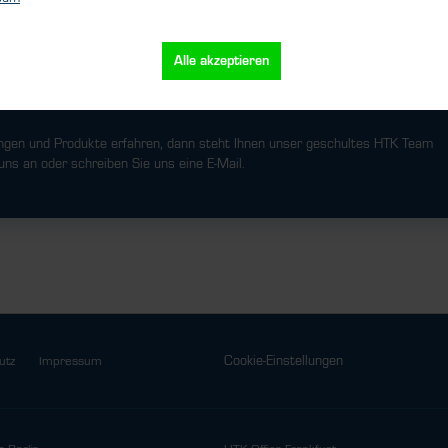
Alle akzeptieren
uns an!
ngen und Produkte erfahren, dann steht Ihnen unser geschultes HTK Team
uns an oder schreiben Sie uns eine E-Mail.
Cookie-Einstellungen
utz
Impressum