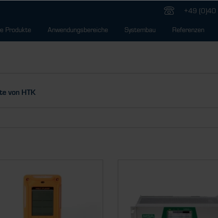
+49 (0)40 
e Produkte
Anwendungsbereiche
Systembau
Referenzen
te von HTK