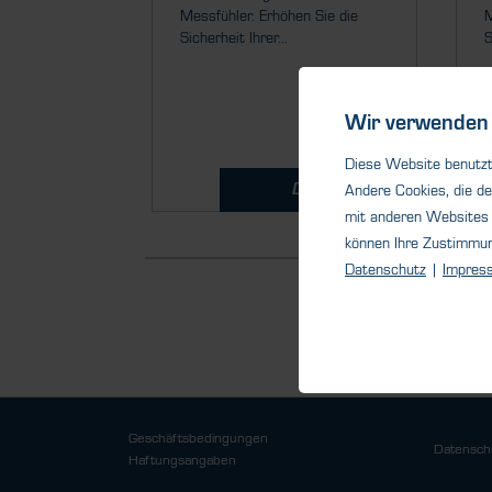
Messfühler. Erhöhen Sie die
M
Sicherheit Ihrer...
S
Wir verwenden 
Diese Website benutzt 
Details
Andere Cookies, die de
mit anderen Websites 
können Ihre Zustimmu
Datenschutz
|
Impres
Geschäftsbedingungen
Datensch
Haftungsangaben