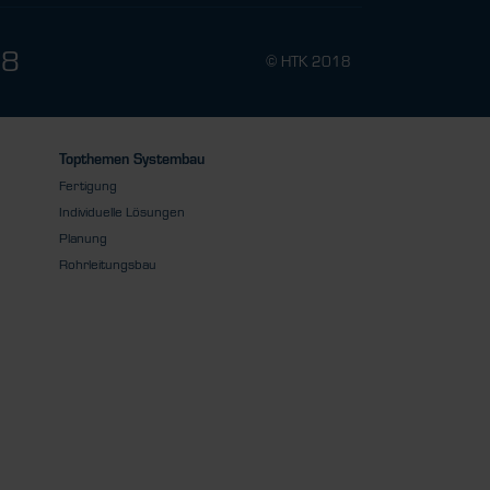
78
© HTK 2018
Topthemen Systembau
Fertigung
Individuelle Lösungen
Planung
Rohrleitungsbau