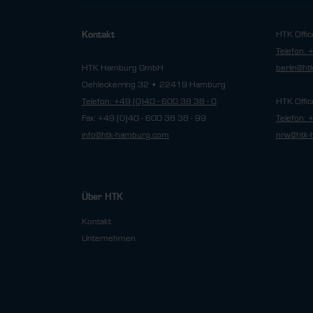
HTK Offic
Kontakt
Telefon: 
HTK Hamburg GmbH
berlin@h
Oehleckerring 32 • 22419 Hamburg
Telefon: +49 (0)40 - 600 38 38 - 0
HTK Offic
Fax: +49 (0)40 - 600 38 38 - 99
Telefon: 
info@htk-hamburg.com
nrw@htk-
Über HTK
Kontakt
Unternehmen