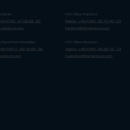
e Berlin
HTK Office Frankfurt
+49 (0)30 - 47 08 99 - 65
Telefon: +49 (0)69 - 80 10 40 - 23
tk-hamburg.com
frankfurt@htk-hamburg.com
e Nordrhein-Westfalen
HTK Office München
+49 (0)211 - 69 16 84 - 86
Telefon: +49 (0)89 - 94 30 12 - 73
hamburg.com
muenchen@htk-hamburg.com