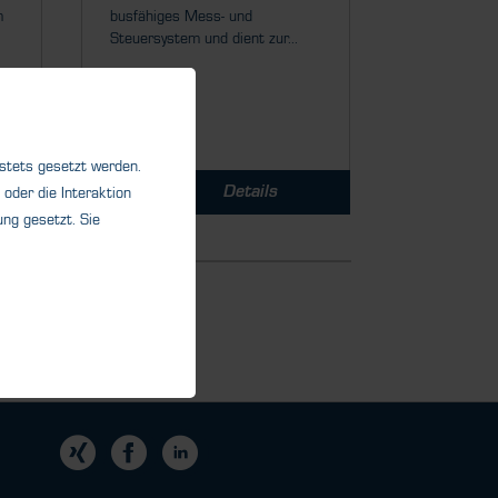
m
busfähiges Mess- und
Steuersystem und dient zur...
 stets gesetzt werden.
Details
oder die Interaktion
ng gesetzt. Sie