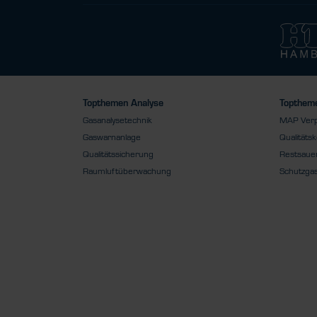
Topthemen Analyse
Toptheme
Gasanalysetechnik
MAP Ver
Gaswarnanlage
Qualitätsk
Qualitätssicherung
Restsauer
Raumluftüberwachung
Schutzga