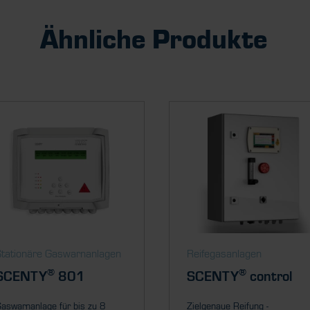
Ähnliche Produkte
Stationäre Gaswarnanlagen
Reifegasanlagen
®
®
SCENTY
801
SCENTY
control
aswarnanlage für bis zu 8
Zielgenaue Reifung -