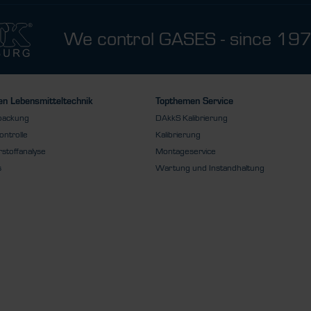
We control GASES - since 19
n Lebensmitteltechnik
Topthemen Service
packung
DAkkS Kalibrierung
ontrolle
Kalibrierung
stoffanalyse
Montageservice
s
Wartung und Instandhaltung