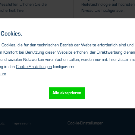
essfühler. Erhöhen Sie die
Reifetechnologie auf höchste
icherheit Ihrer...
Niveau Die hochgenaue...
Cookies.
Cookies, die für den technischen Betrieb der Website erforderlich sind und
Details
Details
n Komfort bei Benutzung dieser Website erhöhen, der Direktwerbung dienen 
und sozialen Netzwerken vereinfachen sollen, werden nur mit Ihrer Zustimmu
ng in den
Cookie-Einstellungen
konfigurieren.
sum
Alle akzeptieren
Cookie-Einstellungen
utz
Impressum