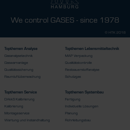
We control GASES - since 1978
© HTK 2018
Topthemen Analyse
Topthemen Lebensmitteltechnik
Gasanalysetechnik
MAP Verpackung
Gaswarnanlage
Qualitätskontrolle
Qualitätssicherung
Restsauerstoffanalyse
Raumluftüberwachung
Schutzgas
Topthemen Service
Topthemen Systembau
DAkkS Kalibrierung
Fertigung
Kalibrierung
Individuelle Lösungen
Montageservice
Planung
Wartung und Instandhaltung
Rohrleitungsbau