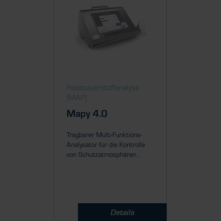
Restsauerstoff­analyse
Restsau
(MAP)
(MAP)
Mapy 4.0
MFA 
Tragbarer Multi-Funktions-
Kompakte
Analysator für die Kontrolle
zur Mes
von Schutzatmosphären...
verschied
Details