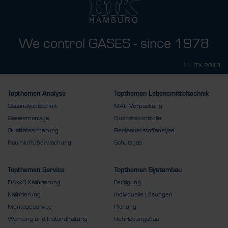
We control GASES - since 1978
© HTK 2018
Topthemen Analyse
Topthemen Lebensmitteltechnik
Gasanalysetechnik
MAP Verpackung
Gaswarnanlage
Qualitätskontrolle
Qualitätssicherung
Restsauerstoffanalyse
Raumluftüberwachung
Schutzgas
Topthemen Service
Topthemen Systembau
DAkkS Kalibrierung
Fertigung
Kalibrierung
Individuelle Lösungen
Montageservice
Planung
Wartung und Instandhaltung
Rohrleitungsbau