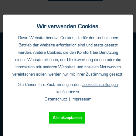
Wir verwenden Cookies.
Diese Website benutzt Cookies, die für den technischen
Geschäftsbedingungen
Betrieb der Website erforderlich sind und stets gesetzt
Haftungsangaben
werden. Andere Cookies, die den Komfort bei Benutzung
dieser Website erhöhen, der Direktwerbung dienen oder die
Datenschutz
Interaktion mit anderen Websites und sozialen Netzwerken
Impressum
vereinfachen sollen, werden nur mit Ihrer Zustimmung gesetzt.
Sie können Ihre Zustimmung in den
Cookie-Einstellungen
konfigurieren.
Kontakt
Datenschutz
|
Impressum
HTK Hamburg GmbH
Oehleckerring 32 • 22419 Hamburg
Alle akzeptieren
Telefon: +49 (0)40 - 600 38 38 - 0
Fax: +49 (0)40 - 600 38 38 - 99
info@htk-hamburg.com