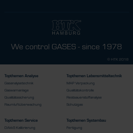
We control GASES - since 1978
© HTK 2018
Topthemen Analyse
Topthemen Lebensmitteltechnik
Gasanalysetechnik
MAP Verpackung
Gaswarnanlage
Qualitätskontrolle
Qualitätssicherung
Restsauerstoffanalyse
Raumluftüberwachung
Schutzgas
Topthemen Service
Topthemen Systembau
DAkkS Kalibrierung
Fertigung