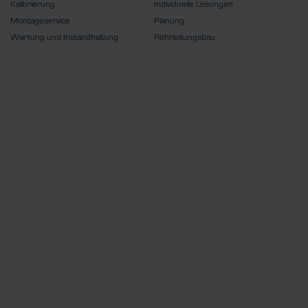
Kalibrierung
Individuelle Lösungen
Montageservice
Planung
Wartung und Instandhaltung
Rohrleitungsbau