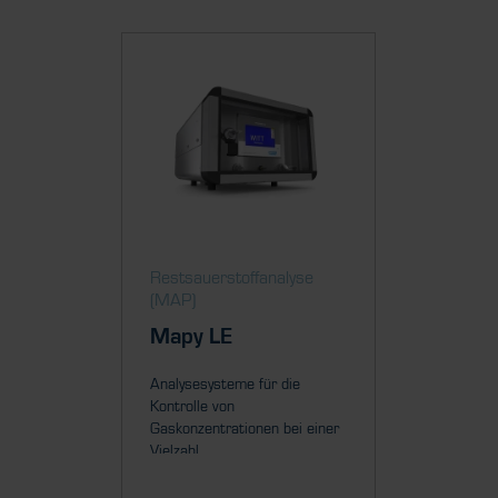
Restsauerstoff­analyse
Restsau
(MAP)
(MAP)
Mapy LE
MFA 
Analysesysteme für die
Kompakte
Kontrolle von
zur Mes
Gaskonzentrationen bei einer
verschied
Vielzahl...