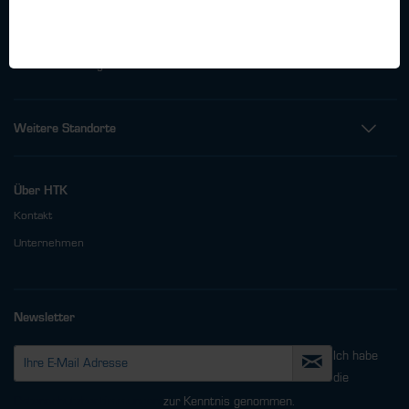
Telefon: +49 (0)40 - 600 38 38 - 0
Fax: +49 (0)40 - 600 38 38 - 99
info@htk-hamburg.com
Weitere Standorte
Über HTK
Kontakt
Unternehmen
Newsletter
Ich habe
die
Datenschutzbestimmungen
zur Kenntnis genommen.