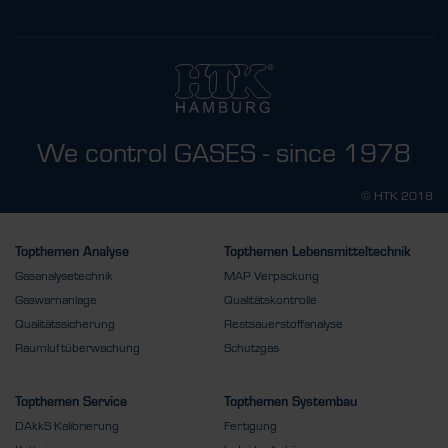
We control GASES - since 1978
© HTK 2018
Topthemen Analyse
Topthemen Lebensmitteltechnik
Gasanalysetechnik
MAP Verpackung
Gaswarnanlage
Qualitätskontrolle
Qualitätssicherung
Restsauerstoffanalyse
Raumluftüberwachung
Schutzgas
Topthemen Service
Topthemen Systembau
DAkkS Kalibrierung
Fertigung