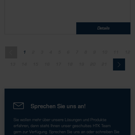
Details
1
2
3
4
5
6
7
8
9
10
11
12
13
14
15
16
17
18
19
20
21
Sprechen Sie uns an!
Sie wollen mehr über unsere Lösungen und Produkte
erfahren, dann steht Ihnen unser geschultes HTK Team
gern zur Verfügung. Sprechen Sie uns an oder schreiben Sie