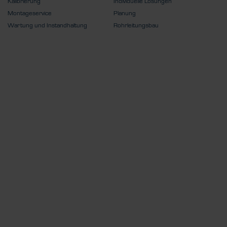
Kalibrierung
Individuelle Lösungen
Montageservice
Planung
Wartung und Instandhaltung
Rohrleitungsbau