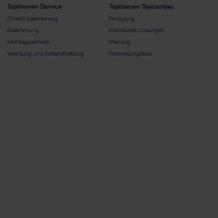
Topthemen Service
Topthemen Systembau
DAkkS Kalibrierung
Fertigung
Kalibrierung
Individuelle Lösungen
Montageservice
Planung
Wartung und Instandhaltung
Rohrleitungsbau