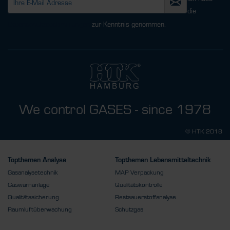
die
Datenschutzbestimmungen
zur Kenntnis genommen.
We control GASES - since 1978
© HTK 2018
Topthemen Analyse
Topthemen Lebensmitteltechnik
Gasanalysetechnik
MAP Verpackung
Gaswarnanlage
Qualitätskontrolle
Qualitätssicherung
Restsauerstoffanalyse
Raumluftüberwachung
Schutzgas