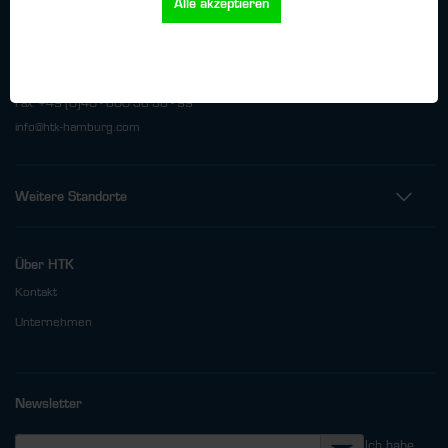
Alle akzeptieren
HTK Hamburg GmbH
Oehleckerring 32 • 22419 Hamburg
Telefon: +49 (0)40 - 600 38 38 - 0
Fax: +49 (0)40 - 600 38 38 - 99
info@htk-hamburg.com
Weitere Standorte
Über HTK
Kontakt
Unternehmen
Newsletter
Ich habe