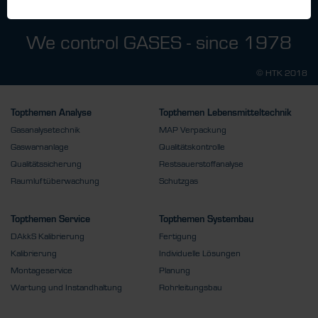
We control GASES - since 1978
© HTK 2018
Topthemen Analyse
Topthemen Lebensmitteltechnik
Gasanalysetechnik
MAP Verpackung
Gaswarnanlage
Qualitätskontrolle
Qualitätssicherung
Restsauerstoffanalyse
Raumluftüberwachung
Schutzgas
Topthemen Service
Topthemen Systembau
DAkkS Kalibrierung
Fertigung
Kalibrierung
Individuelle Lösungen
Montageservice
Planung
Wartung und Instandhaltung
Rohrleitungsbau