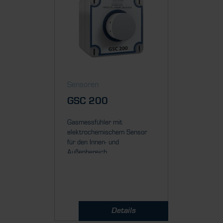
Sensoren
Sensor
GSC 200
GSZ 
Gasmessfühler mit
Dieser M
elektrochemischem Sensor
Zirkonium
für den Innen- und
den Innen
Außenbereich...
Details