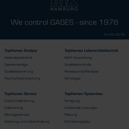
We control GASES - since 1978
© HTK 2018
Topthemen Analyse
Topthemen Lebensmitteltechnik
Gasanalysetechnik
MAP Verpackung
Gaswarnanlage
Qualitätskontrolle
Qualitätssicherung
Restsauerstoffanalyse
Raumluftüberwachung
Schutzgas
Topthemen Service
Topthemen Systembau
DAkkS Kalibrierung
Fertigung
Kalibrierung
Individuelle Lösungen
Montageservice
Planung
Wartung und Instandhaltung
Rohrleitungsbau