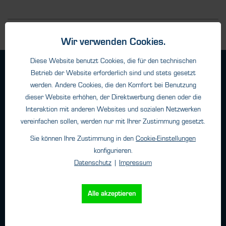
Wir verwenden Cookies.
Diese Website benutzt Cookies, die für den technischen
Geschäftsbedingungen
Betrieb der Website erforderlich sind und stets gesetzt
Haftungsangaben
werden. Andere Cookies, die den Komfort bei Benutzung
dieser Website erhöhen, der Direktwerbung dienen oder die
Datenschutz
Interaktion mit anderen Websites und sozialen Netzwerken
Impressum
vereinfachen sollen, werden nur mit Ihrer Zustimmung gesetzt.
Sie können Ihre Zustimmung in den
Cookie-Einstellungen
Kontakt
konfigurieren.
Datenschutz
|
Impressum
HTK Hamburg GmbH
Oehleckerring 32 • 22419 Hamburg
Alle akzeptieren
Telefon: +49 (0)40 - 600 38 38 - 0
Fax: +49 (0)40 - 600 38 38 - 99
info@htk-hamburg.com