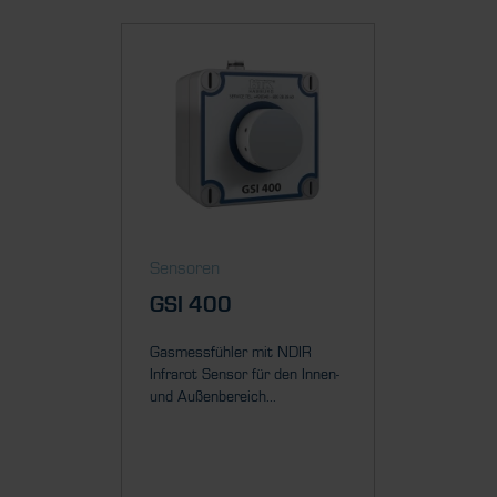
Sensoren
Sensor
GSI 400
GSC 
Gasmessfühler mit NDIR
Gasmessf
Infrarot Sensor für den Innen-
elektro
und Außenbereich...
für den I
Außenber