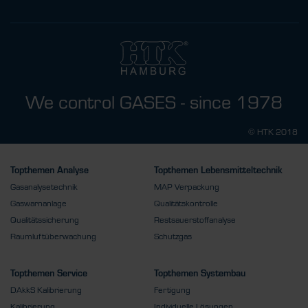
We control GASES - since 1978
© HTK 2018
Topthemen Analyse
Topthemen Lebensmitteltechnik
Gasanalysetechnik
MAP Verpackung
Gaswarnanlage
Qualitätskontrolle
Qualitätssicherung
Restsauerstoffanalyse
Raumluftüberwachung
Schutzgas
Topthemen Service
Topthemen Systembau
DAkkS Kalibrierung
Fertigung
Kalibrierung
Individuelle Lösungen