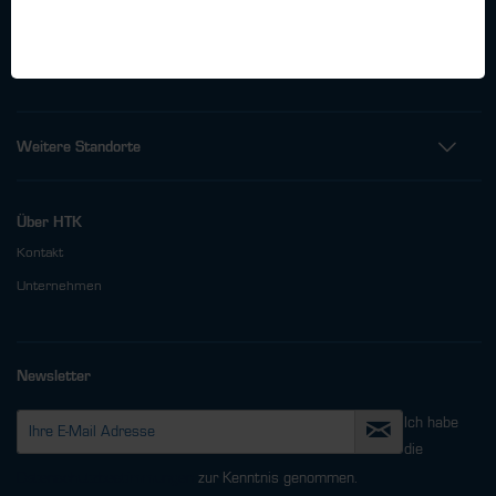
Telefon: +49 (0)40 - 600 38 38 - 0
Fax: +49 (0)40 - 600 38 38 - 99
info@htk-hamburg.com
Weitere Standorte
Über HTK
Kontakt
Unternehmen
Newsletter
Ich habe
die
Datenschutzbestimmungen
zur Kenntnis genommen.