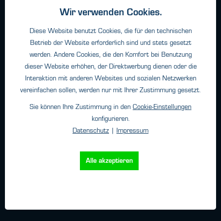
Geschäftsbedingungen
Wir verwenden Cookies.
Haftungsangaben
Diese Website benutzt Cookies, die für den technischen
Datenschutz
Betrieb der Website erforderlich sind und stets gesetzt
Impressum
werden. Andere Cookies, die den Komfort bei Benutzung
dieser Website erhöhen, der Direktwerbung dienen oder die
Interaktion mit anderen Websites und sozialen Netzwerken
Kontakt
vereinfachen sollen, werden nur mit Ihrer Zustimmung gesetzt.
Sie können Ihre Zustimmung in den
Cookie-Einstellungen
HTK Hamburg GmbH
konfigurieren.
Oehleckerring 32 • 22419 Hamburg
Datenschutz
|
Impressum
Telefon: +49 (0)40 - 600 38 38 - 0
Fax: +49 (0)40 - 600 38 38 - 99
info@htk-hamburg.com
Alle akzeptieren
Weitere Standorte