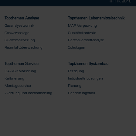
© HTK 2018
Topthemen Analyse
Topthemen Lebensmitteltechnik
Gasanalysetechnik
MAP Verpackung
Gaswarnanlage
Qualitätskontrolle
Qualitätssicherung
Restsauerstoffanalyse
Raumluftüberwachung
Schutzgas
Topthemen Service
Topthemen Systembau
DAkkS Kalibrierung
Fertigung
Kalibrierung
Individuelle Lösungen
Montageservice
Planung
Wartung und Instandhaltung
Rohrleitungsbau