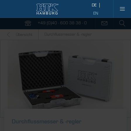
+49 (0)40 - 600 38 38 - 0
Durchflussmesser & -regler
Übersicht
Durch­fluss­messer & ­-regler