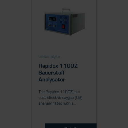
Gasanalyse
Gasanal
Rapidox 1100Z
Rapid
Sauerstoff
Sauer
Analysator
Analy
The Rapidox 1100Z is a
The Rapi
cost-effective oxygen (O2)
performa
analyser fitted with a...
analyser f