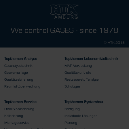
We control GASES - since 1978
© HTK 2018
Topthemen Analyse
Topthemen Lebensmitteltechnik
Gasanalysetechnik
MAP Verpackung
Gaswarnanlage
Qualitätskontrolle
Qualitätssicherung
Restsauerstoffanalyse
Raumluftüberwachung
Schutzgas
Topthemen Service
Topthemen Systembau
DAkkS Kalibrierung
Fertigung
Kalibrierung
Individuelle Lösungen
Montageservice
Planung