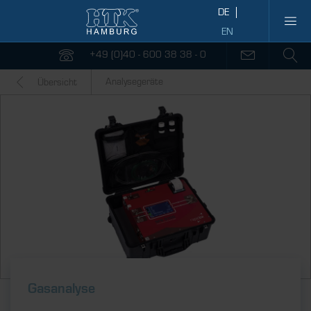
+49 (0)40 - 600 38 38 - 0
Analysegeräte
Übersicht
Gasanalyse