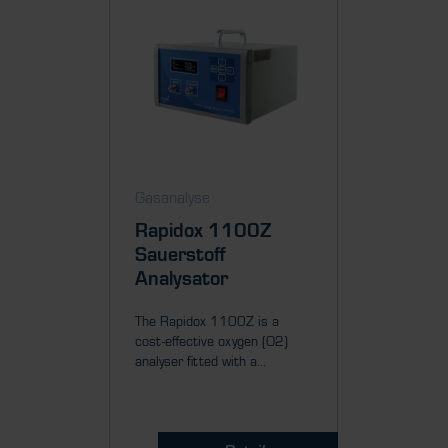
Gasanalyse
Gasanal
Rapidox 1100Z
Rapid
Sauerstoff
Multi
Analysator
The Rap
includes 
The Rapidox 1100Z is a
and triple
cost-effective oxygen (O2)
analyser fitted with a...