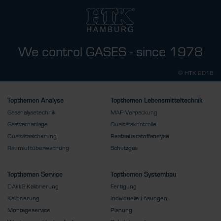
We control GASES - since 1978
© HTK 2018
Topthemen Analyse
Topthemen Lebensmitteltechnik
Gasanalysetechnik
MAP Verpackung
Gaswarnanlage
Qualitätskontrolle
Qualitätssicherung
Restsauerstoffanalyse
Raumluftüberwachung
Schutzgas
Topthemen Service
Topthemen Systembau
DAkkS Kalibrierung
Fertigung
Kalibrierung
Individuelle Lösungen
Montageservice
Planung