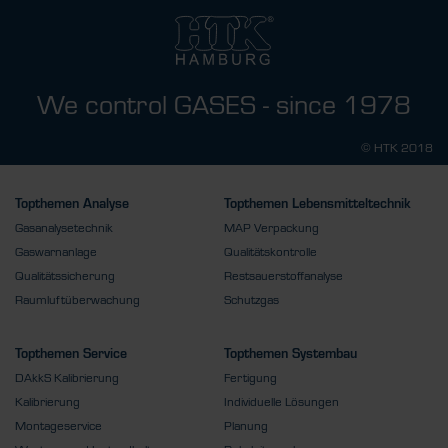
We control GASES - since 1978
© HTK 2018
Topthemen Analyse
Topthemen Lebensmitteltechnik
Gasanalysetechnik
MAP Verpackung
Gaswarnanlage
Qualitätskontrolle
Qualitätssicherung
Restsauerstoffanalyse
Raumluftüberwachung
Schutzgas
Topthemen Service
Topthemen Systembau
DAkkS Kalibrierung
Fertigung
Kalibrierung
Individuelle Lösungen
Montageservice
Planung