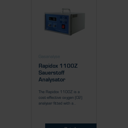
Gasanalyse
Gasanal
Rapidox 1100Z
Rapid
Sauerstoff
Sauer
Analysator
Analy
The Rapidox 1100Z is a
The Rapi
cost-effective oxygen (O2)
performa
analyser fitted with a...
analyser f