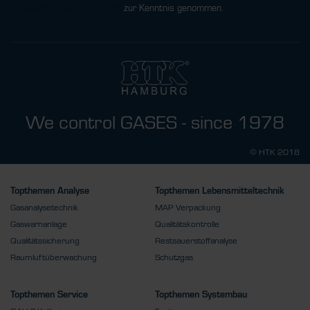
Datenschutzbestimmungen
zur Kenntnis genommen.
We control GASES - since 1978
© HTK 2018
Topthemen Analyse
Topthemen Lebensmitteltechnik
Gasanalysetechnik
MAP Verpackung
Gaswarnanlage
Qualitätskontrolle
Qualitätssicherung
Restsauerstoffanalyse
Raumluftüberwachung
Schutzgas
Topthemen Service
Topthemen Systembau