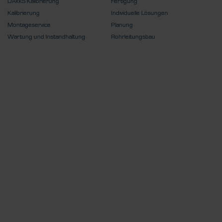
DAkkS Kalibrierung
Fertigung
Kalibrierung
Individuelle Lösungen
Montageservice
Planung
Wartung und Instandhaltung
Rohrleitungsbau