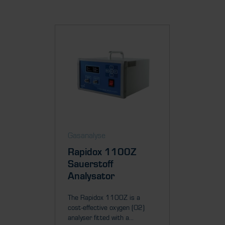
Gasanalyse
Gasanal
Rapidox 1100Z
Rapid
Sauerstoff
Sauer
Analysator
Analy
The Rapidox 1100Z is a
The Rapi
cost-effective oxygen (O2)
performa
analyser fitted with a...
analyser f