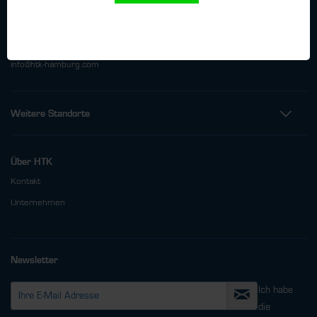
Oehleckerring 32 • 22419 Hamburg
Telefon: +49 (0)40 - 600 38 38 - 0
Fax: +49 (0)40 - 600 38 38 - 99
info@htk-hamburg.com
Weitere Standorte
Über HTK
Kontakt
Unternehmen
Newsletter
Ich habe
die