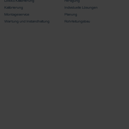
DAkkS Kalibrierung
Fertigung
Kalibrierung
Individuelle Lösungen
Montageservice
Planung
Wartung und Instandhaltung
Rohrleitungsbau