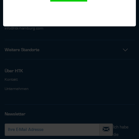
Oehleckerring 32 • 22419 Hamburg
Telefon: +49 (0)40 - 600 38 38 - 0
Fax: +49 (0)40 - 600 38 38 - 99
info@htk-hamburg.com
Weitere Standorte
Über HTK
Kontakt
Unternehmen
Newsletter
Ich habe
die