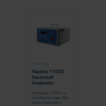
Gasanalyse
Gasanal
Rapidox 1100Z
Rapid
Sauerstoff
Sauer
Analysator
Analy
The Rapidox 1100Z is a
The Rapi
cost-effective oxygen (O2)
performa
analyser fitted with a...
analyser f