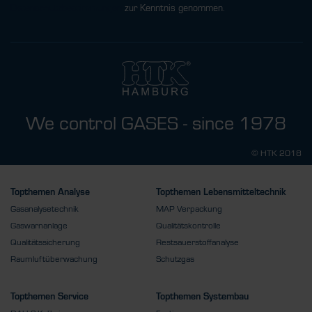
Datenschutzbestimmungen
zur Kenntnis genommen.
We control GASES - since 1978
© HTK 2018
Topthemen Analyse
Topthemen Lebensmitteltechnik
Gasanalysetechnik
MAP Verpackung
Gaswarnanlage
Qualitätskontrolle
Qualitätssicherung
Restsauerstoffanalyse
Raumluftüberwachung
Schutzgas
Topthemen Service
Topthemen Systembau