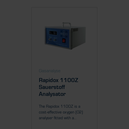
Gasanalyse
Gasanal
Rapidox 1100Z
Rapid
Sauerstoff
Sauer
Analysator
Analy
The Rapidox 1100Z is a
The Rapi
cost-effective oxygen (O2)
performa
analyser fitted with a...
analyser f