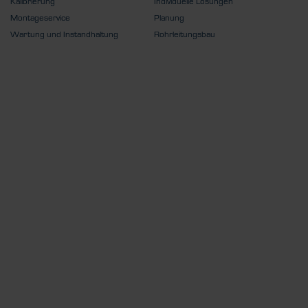
Kalibrierung
Individuelle Lösungen
Montageservice
Planung
Wartung und Instandhaltung
Rohrleitungsbau