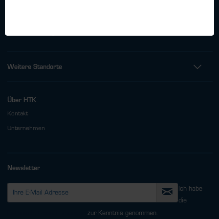
Telefon: +49 (0)40 - 600 38 38 - 0
Fax: +49 (0)40 - 600 38 38 - 99
info@htk-hamburg.com
Weitere Standorte
Über HTK
Kontakt
Unternehmen
Newsletter
Ich habe
die
Datenschutzbestimmungen
zur Kenntnis genommen.