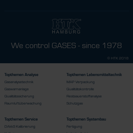
We control GASES - since 1978
© HTK 2018
Topthemen Analyse
Topthemen Lebensmitteltechnik
Gasanalysetechnik
MAP Verpackung
Gaswarnanlage
Qualitätskontrolle
Qualitätssicherung
Restsauerstoffanalyse
Raumluftüberwachung
Schutzgas
Topthemen Service
Topthemen Systembau
DAkkS Kalibrierung
Fertigung