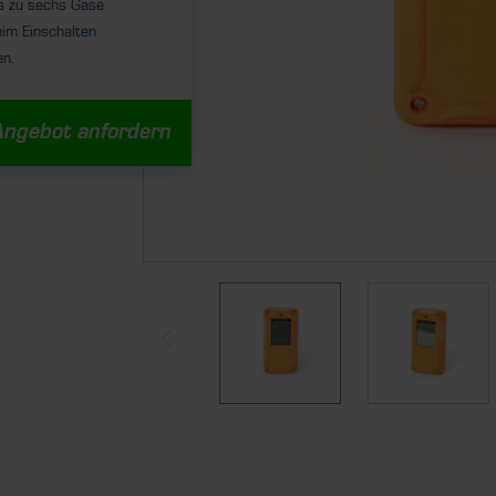
s zu sechs Gase
eim Einschalten
en.
Angebot anfordern