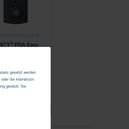
nenschutzmessgerät
®
NTY
PSA Easy
®
CENTY
PSA Easy N ist
nzelgasdetektor für CO2
 stets gesetzt werden.
tet eine...
oder die Interaktion
ng gesetzt. Sie
Details