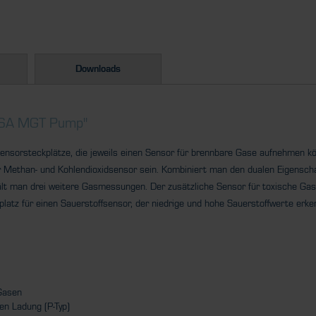
Downloads
SA MGT Pump"
sorsteckplätze, die jeweils einen Sensor für brennbare Gase aufnehmen könn
r Methan- und Kohlendioxidsensor sein. Kombiniert man den dualen Eigensc
ält man drei weitere Gasmessungen. Der zusätzliche Sensor für toxische Ga
platz für einen Sauerstoffsensor, der niedrige und hohe Sauerstoffwerte erke
Gasen
en Ladung (P-Typ)