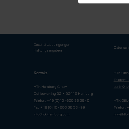
Geschäftsbedingungen
Datensch
Haftungsangaben
HTK Offic
Kontakt
Telefon: 
HTK Hamburg GmbH
berlin@h
Oehleckerring 32 • 22419 Hamburg
Telefon: +49 (0)40 - 600 38 38 - 0
HTK Offic
Fax: +49 (0)40 - 600 38 38 - 99
Telefon: 
info@htk-hamburg.com
nrw@htk-