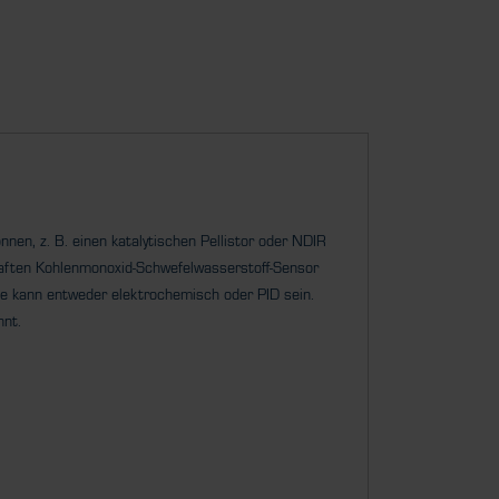
en, z. B. einen katalytischen Pellistor oder NDIR
haften Kohlenmonoxid-Schwefelwasserstoff-Sensor
se kann entweder elektrochemisch oder PID sein.
nnt.