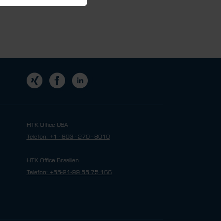
HTK Office USA
Telefon: +1 - 803 - 270 - 8010
HTK Office Brasilien
Telefon: +55-21-99 55 75 166