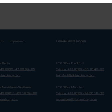
Cookie-Einstellungen
utz
Impressum
e Berlin
HTK Office Frankfurt
+49 (0)30 - 47 08 99 - 65
Telefon: +49 (0)69 - 80 10 40 - 23
tk-hamburg.com
frankfurt@htk-hamburg.com
e Nordrhein-Westfalen
HTK Office München
+49 (0)211 - 69 16 84 - 86
Telefon: +49 (0)89 - 94 30 12 - 73
hamburg.com
muenchen@htk-hamburg.com