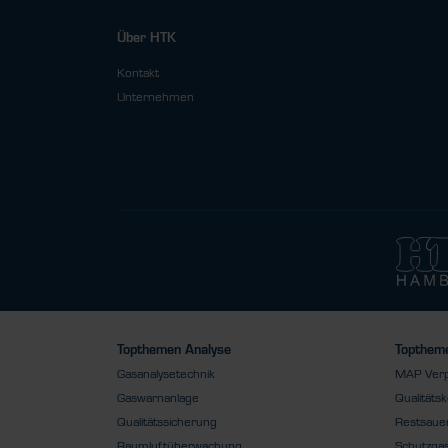
Über HTK
Kontakt
Unternehmen
Topthemen Analyse
Toptheme
Gasanalysetechnik
MAP Ver
Gaswarnanlage
Qualitätsk
Qualitätssicherung
Restsauer
Raumluftüberwachung
Schutzga