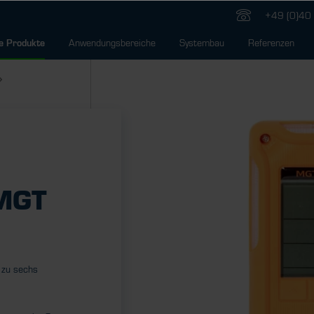
+49 (0)40 
Anwendungsbereiche
Systembau
Referenzen
e Produkte
MGT
 zu sechs