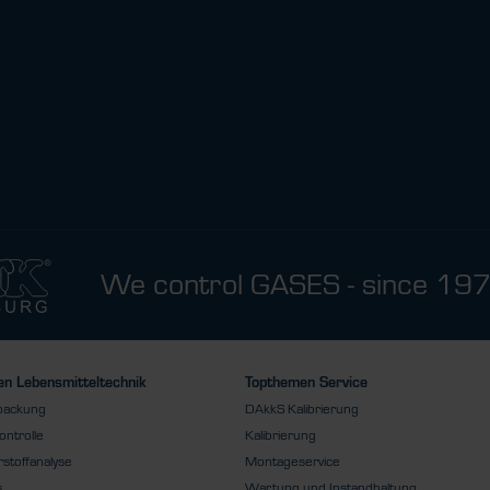
We control GASES - since 19
n Lebensmitteltechnik
Topthemen Service
packung
DAkkS Kalibrierung
ontrolle
Kalibrierung
stoffanalyse
Montageservice
s
Wartung und Instandhaltung