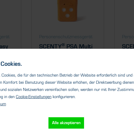
gerät
Personenschutzmessgerät
Perso
®
asy
SCENTY
PSA Multi
SCE
N
®
SCENTY
PSA Multi ist ein
Cookies.
Einsatz
tragbarer Multi-Gasdetektor ,
Der S
der vier...
ein Ei
Cookies, die für den technischen Betrieb der Website erforderlich sind und
und bie
n Komfort bei Benutzung dieser Website erhöhen, der Direktwerbung dienen 
und sozialen Netzwerken vereinfachen sollen, werden nur mit Ihrer Zustimmu
ng in den
Cookie-Einstellungen
konfigurieren.
sum
s
Details
Alle akzeptieren