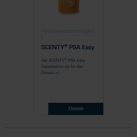
Personenschutzmessgerä
Person
t
t
®
SCENTY
PSA Easy
SCEN
Multi
®
Der SCENTY
PSA Easy
Gasdetektor ist für den
SCENTY
Einsatz in...
tragbare
der vier...
Details