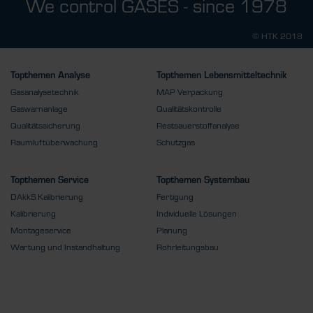
We control GASES - since 1978
© HTK 2018
Topthemen Analyse
Topthemen Lebensmitteltechnik
Gasanalysetechnik
MAP Verpackung
Gaswarnanlage
Qualitätskontrolle
Qualitätssicherung
Restsauerstoffanalyse
Raumluftüberwachung
Schutzgas
Topthemen Service
Topthemen Systembau
DAkkS Kalibrierung
Fertigung
Kalibrierung
Individuelle Lösungen
Montageservice
Planung
Wartung und Instandhaltung
Rohrleitungsbau