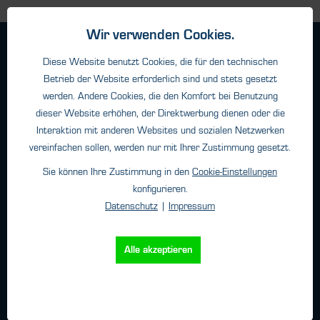
Wir verwenden Cookies.
Geschäftsbedingungen
Diese Website benutzt Cookies, die für den technischen
Haftungsangaben
Betrieb der Website erforderlich sind und stets gesetzt
Datenschutz
werden. Andere Cookies, die den Komfort bei Benutzung
Impressum
dieser Website erhöhen, der Direktwerbung dienen oder die
Interaktion mit anderen Websites und sozialen Netzwerken
vereinfachen sollen, werden nur mit Ihrer Zustimmung gesetzt.
Kontakt
Sie können Ihre Zustimmung in den
Cookie-Einstellungen
konfigurieren.
HTK Hamburg GmbH
Datenschutz
|
Impressum
Oehleckerring 32 • 22419 Hamburg
Telefon: +49 (0)40 - 600 38 38 - 0
Fax: +49 (0)40 - 600 38 38 - 99
Alle akzeptieren
info@htk-hamburg.com
Weitere Standorte