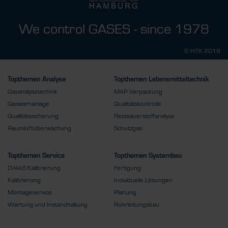
We control GASES - since 1978
© HTK 2018
Topthemen Analyse
Topthemen Lebensmitteltechnik
Gasanalysetechnik
MAP Verpackung
Gaswarnanlage
Qualitätskontrolle
Qualitätssicherung
Restsauerstoffanalyse
Raumluftüberwachung
Schutzgas
Topthemen Service
Topthemen Systembau
DAkkS Kalibrierung
Fertigung
Kalibrierung
Individuelle Lösungen
Montageservice
Planung
Wartung und Instandhaltung
Rohrleitungsbau