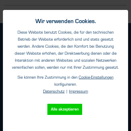
Wir verwenden Cookies.
Diese Website benutzt Cookies, die für den technischen
Geschäftsbedingungen
Betrieb der Website erforderlich sind und stets gesetzt
Haftungsangaben
werden. Andere Cookies, die den Komfort bei Benutzung
Datenschutz
dieser Website erhöhen, der Direktwerbung dienen oder die
Impressum
Interaktion mit anderen Websites und sozialen Netzwerken
vereinfachen sollen, werden nur mit Ihrer Zustimmung gesetzt.
Sie können Ihre Zustimmung in den
Cookie-Einstellungen
Kontakt
konfigurieren.
Datenschutz
|
Impressum
HTK Hamburg GmbH
Oehleckerring 32 • 22419 Hamburg
Telefon: +49 (0)40 - 600 38 38 - 0
Alle akzeptieren
Fax: +49 (0)40 - 600 38 38 - 99
info@htk-hamburg.com