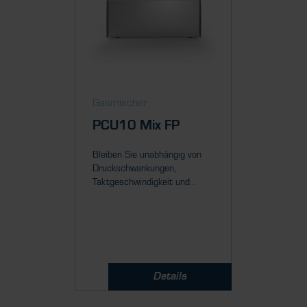
Gasmischer
Gasmis
PCU10 Mix FP
PCU1
Bleiben Sie unabhängig von
Zugeschn
Druckschwankungen,
Anwendu
Taktgeschwindigkeit und...
Mix ist n
Details